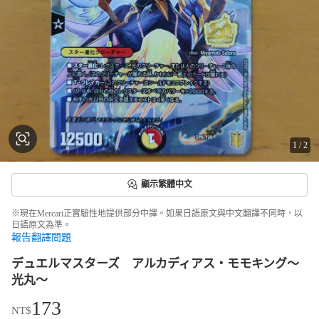
1
/
2
顯示繁體中文
※現在Mercari正實驗性地提供部分中譯。如果日語原文與中文翻譯不同時，以
日語原文為準。
報告翻譯問題
デュエルマスターズ アルカディアス・モモキング〜
光丸〜
173
NT$