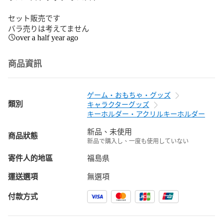
セット販売です

バラ売りは考えてません
over a half year ago
商品資訊
ゲーム・おもちゃ・グッズ
類別
キャラクターグッズ
キーホルダー・アクリルキーホルダー
新品、未使用
商品狀態
新品で購入し、一度も使用していない
寄件人的地區
福島県
運送選項
無選項
付款方式