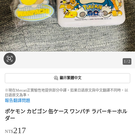
1
/
2
顯示繁體中文
※現在Mercari正實驗性地提供部分中譯。如果日語原文與中文翻譯不同時，以
日語原文為準。
報告翻譯問題
ポケモン カビゴン 缶ケース ワンパチ ラバーキーホル
ダー
217
NT$