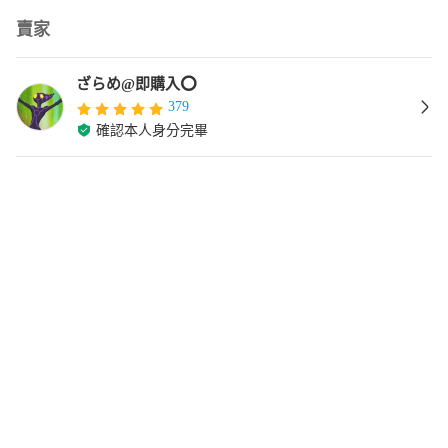
賣家
ざらめ@即購入⭕️
379
確認本人身分完畢