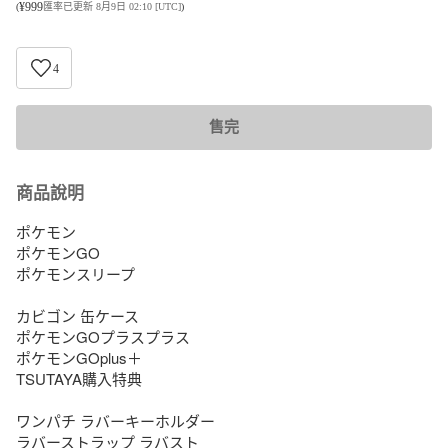
¥
999
(
匯率已更新 8月9日 02:10 [UTC]
)
4
售完
商品說明
ポケモン

ポケモンGO

ポケモンスリープ

カビゴン 缶ケース

ポケモンGOプラスプラス

ポケモンGOplus＋

TSUTAYA購入特典

ワンパチ ラバーキーホルダー

ラバーストラップ ラバスト
