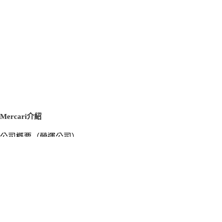
Mercari介紹
公司概要（營運公司）
徵才資訊
新聞稿
官方部落格
新聞素材
Mercari US
m department（エムデパ）
支援