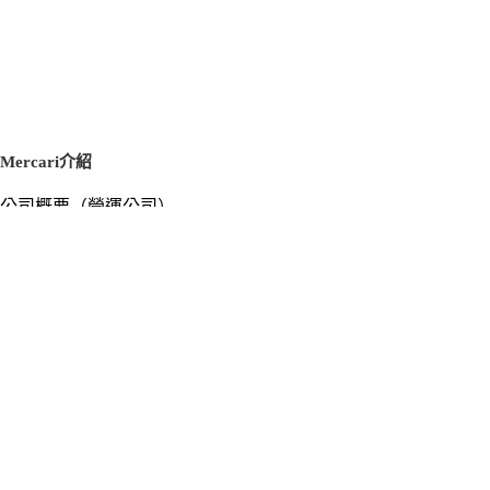
Mercari介紹
公司概要（營運公司）
徵才資訊
新聞稿
官方部落格
新聞素材
Mercari US
m department（エムデパ）
支援
支援中心（使用指南／洽詢）
洽詢清單
隱私權與使用條款