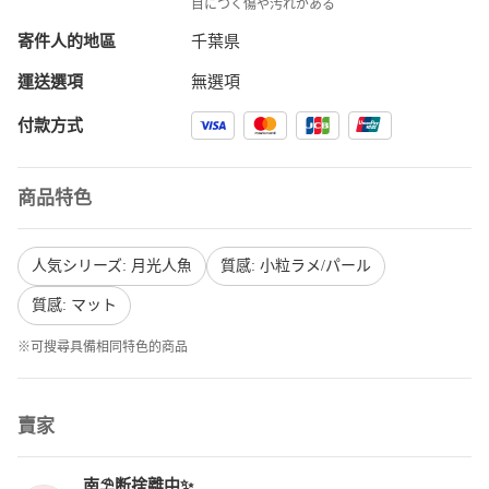
目につく傷や汚れがある
寄件人的地區
千葉県
運送選項
無選項
付款方式
商品特色
人気シリーズ: 月光人魚
質感: 小粒ラメ/パール
質感: マット
※可搜尋具備相同特色的商品
賣家
南⛱️断捨離中✨️