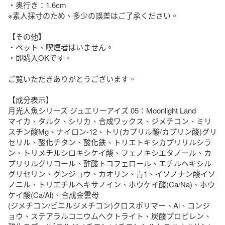
・奥行き：1.6cm

※素人採寸のため、多少の誤差はご了承ください。

【その他】

・ペット、喫煙者はいません。

・即購入OKです。

ご覧いただきありがとうございます。

【成分表示】

月光人魚シリーズ ジュエリーアイズ 05：Moonlight Land

マイカ、タルク、シリカ、合成ワックス、ジメチコン、ミリ
スチン酸Mg、ナイロン-12、トリ(カプリル酸/カプリン酸)グリ
セリル、酸化チタン、酸化鉄、トリエトキシカプリリルシラ
ン、トリメチルシロキシケイ酸、フェノキシエタノール、カ
プリリルグリコール、酢酸トコフェロール、エチルヘキシル
グリセリン、グンジョウ、カオリン、青1、イソノナン酸イソ
ノニル、トリエチルヘキサノイン、ホウケイ酸(Ca/Na)、ホウ
ケイ酸(Ca/Al)、合成金雲母

(ジメチコン/ビニルジメチコン)クロスポリマー、Al、コンジ
ョウ、ステアラルコニウムヘクトライト、炭酸プロピレン、