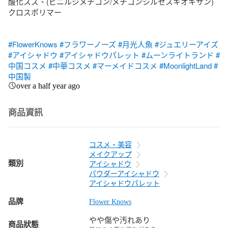
酸化スズ、(ビニルジメチコン/メチコンシルセスキオキサン)
クロスポリマー

#FlowerKnows
#フラワーノーズ
#月光人魚
#ジュエリーアイズ
#アイシャドウ
#アイシャドウパレット
#ムーンライトランド
#
中国コスメ
#中華コスメ
#マーメイドコスメ
#MoonlightLand
#
中国製
over a half year ago
商品資訊
コスメ・美容
メイクアップ
類別
アイシャドウ
パウダーアイシャドウ
アイシャドウパレット
品牌
Flower Knows
やや傷や汚れあり
商品狀態