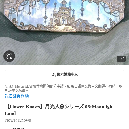
1
/
5
顯示繁體中文
※現在Mercari正實驗性地提供部分中譯。如果日語原文與中文翻譯不同時，以
日語原文為準。
報告翻譯問題
【Flower Knows】月光人魚シリーズ 05:Moonlight
Land
Flower Knows