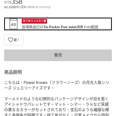
358
NT$
¥
1,650
(
匯率已更新 8月9日 02:10 [UTC]
)
ゆうゆうメルカリ便
這項商品已以
Yu-Packet Post mini
配送
(運費 ¥160)
讚！
售完
商品說明
こちらは、Flower Knows（フラワーノーズ）の月光人魚シリ
ーズ ジュエリーアイズです。

​マーメイドのような幻想的なパッケージデザインが目を惹く
アイシャドウパレットです。マット、シマー、ラメなど質感
の異なるカラーがセットされており、宝石のような繊細な輝
きと高発色が特徴です。捨て色がなく、日常メイクから特別