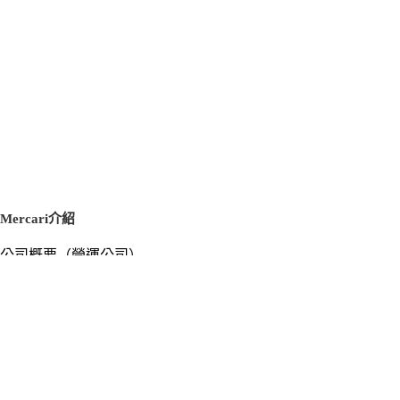
Mercari介紹
公司概要（營運公司）
徵才資訊
新聞稿
官方部落格
新聞素材
Mercari US
m department（エムデパ）
支援