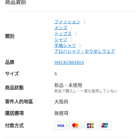
商品資訊
ファッション
メンズ
トップス
類別
シャツ
半袖シャツ
アロハシャツ・かりゆしウェア
品牌
WACKOMARIA
サイズ
S
新品、未使用
商品狀態
新品で購入し、一度も使用していない
寄件人的地區
大阪府
運送選項
無選項
付款方式