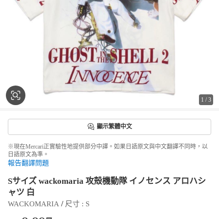
1
/
3
顯示繁體中文
※現在Mercari正實驗性地提供部分中譯。如果日語原文與中文翻譯不同時，以
日語原文為準。
報告翻譯問題
Sサイズ wackomaria 攻殻機動隊 イノセンス アロハシ
ャツ 白
 / 
WACKOMARIA
尺寸
 : 
S