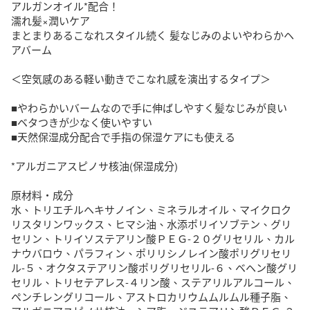
アルガンオイル*配合！

濡れ髪×潤いケア

まとまりあるこなれスタイル続く 髪なじみのよいやわらかヘ
アバーム

＜空気感のある軽い動きでこなれ感を演出​するタイプ＞

■やわらかいバームなので手に伸ばしやすく髪なじみが良い

■ベタつきが少なく使いやすい

■天然保湿成分配合で手指の保湿ケアにも使える

*アルガニアスピノサ核油(保湿成分)

原材料・成分

水、トリエチルヘキサノイン、ミネラルオイル、マイクロク
リスタリンワックス、ヒマシ油、水添ポリイソブテン、グリ
セリン、トリイソステアリン酸ＰＥＧ-２０グリセリル、カル
ナウバロウ、パラフィン、ポリリシノレイン酸ポリグリセリ
ル-５、オクタステアリン酸ポリグリセリル-６、ベヘン酸グリ
セリル、トリセテアレス-４リン酸、ステアリルアルコール、
ペンチレングリコール、アストロカリウムムルムル種子脂、