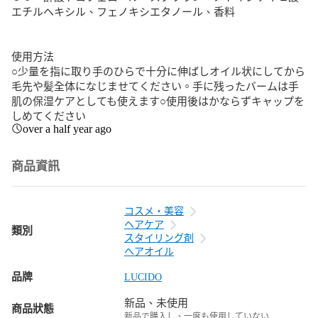
エチルヘキシル、フェノキシエタノール、香料

使用方法

○少量を指に取り手のひらで十分に伸ばしオイル状にしてから
毛先や髪全体になじませてください。手に残ったバームは手
肌の保湿ケアとしても使えます○使用後はかならずキャップを
しめてください
over a half year ago
商品資訊
コスメ・美容
ヘアケア
類別
スタイリング剤
ヘアオイル
品牌
LUCIDO
新品、未使用
商品狀態
新品で購入し、一度も使用していない