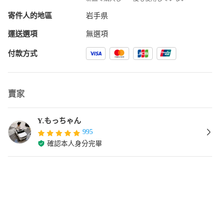
寄件人的地區
岩手県
運送選項
無選項
付款方式
賣家
Y.もっちゃん
995
確認本人身分完畢