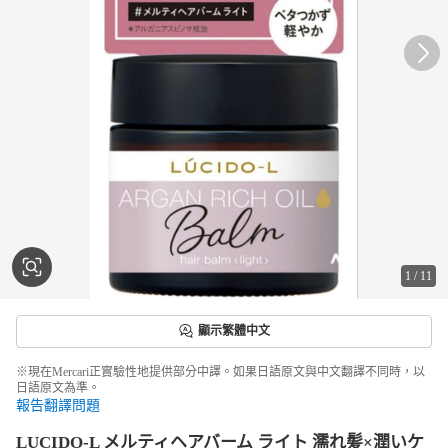
1
/
11
顯示繁體中文
※現在Mercari正實驗性地提供部分中譯。如果日語原文與中文翻譯不同時，以
日語原文為準。
報告翻譯問題
LUCIDO-L メルティヘアバーム ライト 濡れ髪×潤いケ