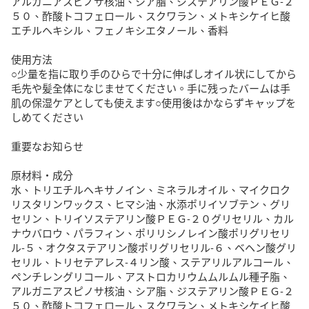
アルガニアスピノサ核油、シア脂、ジステアリン酸ＰＥＧ-２
５０、酢酸トコフェロール、スクワラン、メトキシケイヒ酸
エチルヘキシル、フェノキシエタノール、香料

使用方法

○少量を指に取り手のひらで十分に伸ばしオイル状にしてから
毛先や髪全体になじませてください。手に残ったバームは手
肌の保湿ケアとしても使えます○使用後はかならずキャップを
しめてください

重要なお知らせ

原材料・成分

水、トリエチルヘキサノイン、ミネラルオイル、マイクロク
リスタリンワックス、ヒマシ油、水添ポリイソブテン、グリ
セリン、トリイソステアリン酸ＰＥＧ-２０グリセリル、カル
ナウバロウ、パラフィン、ポリリシノレイン酸ポリグリセリ
ル-５、オクタステアリン酸ポリグリセリル-６、ベヘン酸グリ
セリル、トリセテアレス-４リン酸、ステアリルアルコール、
ペンチレングリコール、アストロカリウムムルムル種子脂、
アルガニアスピノサ核油、シア脂、ジステアリン酸ＰＥＧ-２
５０、酢酸トコフェロール、スクワラン、メトキシケイヒ酸