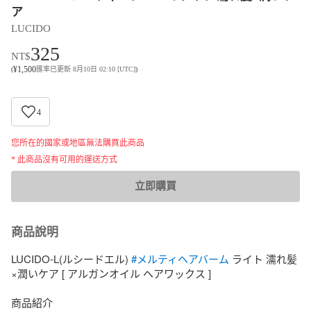
ア
LUCIDO
325
NT$
¥
1,500
(
匯率已更新 8月10日 02:10 [UTC]
)
4
您所在的國家或地區無法購買此商品
* 此商品沒有可用的運送方式
立即購買
商品說明
LUCIDO-L(ルシードエル) 
#メルティヘアバーム
 ライト 濡れ髪
×潤いケア [ アルガンオイル ヘアワックス ]

商品紹介
