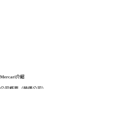
Mercari介紹
公司概要（營運公司）
徵才資訊
新聞稿
官方部落格
新聞素材
Mercari US
m department（エムデパ）