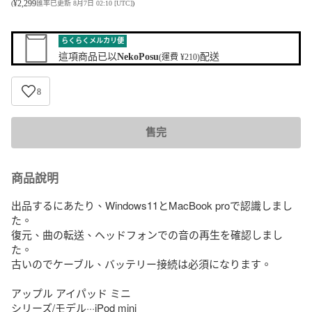
¥
2,299
(
匯率已更新 8月7日 02:10 [UTC]
)
らくらくメルカリ便
這項商品已以
NekoPosu
配送
(運費 ¥210)
8
售完
商品說明
出品するにあたり、Windows11とMacBook proで認識しまし
た。

復元、曲の転送、ヘッドフォンでの音の再生を確認しまし
た。

古いのでケーブル、バッテリー接続は必須になります。

アップル アイパッド ミニ

シリーズ/モデル···iPod mini