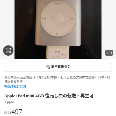
1
/
4
顯示繁體中文
※現在Mercari正實驗性地提供部分中譯。如果日語原文與中文翻譯不同時，以
日語原文為準。
報告翻譯問題
Apple iPod mini 4GB 復元し曲の転送、再生可
Apple
497
NT$