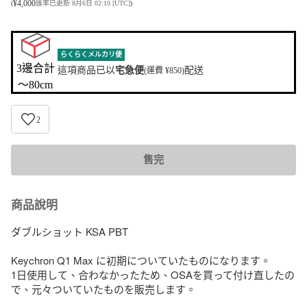
¥
4,000
(
匯率已更新 8月6日 02:10 [UTC]
)
らくらくメルカリ便
3邊合計

這項商品已以
宅急便
配送
(運費 ¥850)
〜80cm
2
售完
商品說明
ダブルショット KSA PBT 

Keychron Q1 Max に初期についていたものになります。

1日使用して、合わなかったため、OSAを買って付け直したの
で、元々ついていたものを販売します。
