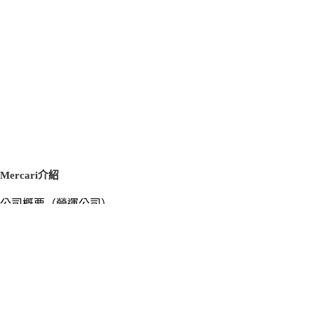
Mercari介紹
公司概要（營運公司）
徵才資訊
新聞稿
官方部落格
新聞素材
Mercari US
m department（エムデパ）