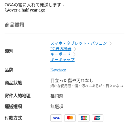
OSAの箱に入れて発送します。
over a half year ago
商品資訊
スマホ・タブレット・パソコン
PC周辺機器
類別
キーボード
キーキャップ
品牌
Keychron
目立った傷や汚れなし
商品狀態
細かな使用感・傷・汚れはあるが、目立たない
寄件人的地區
福岡県
運送選項
無選項
付款方式