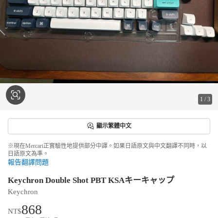
1
/
3
顯示繁體中文
※現在Mercari正實驗性地提供部分中譯。如果日語原文與中文翻譯不同時，以
日語原文為準。
報告翻譯問題
Keychron Double Shot PBT KSAキーキャップ
Keychron
868
NT$