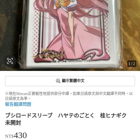
1
/
2
顯示繁體中文
※現在Mercari正實驗性地提供部分中譯。如果日語原文與中文翻譯不同時，以
日語原文為準。
報告翻譯問題
ブシロードスリーブ ハヤテのごとく 桂ヒナギク
未開封
430
NT$