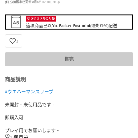
¥
1,980
(
匯率已更新 8月6日 02:10 [UTC]
)
ゆうゆうメルカリ便
這項商品已以
Yu-Packet Post mini
配送
(運費 ¥160)
3
售完
商品說明
#ウエハーマンスリーブ
未開封、未使用品です。

即購入可

プレイ用でお願いします。
1 個月前