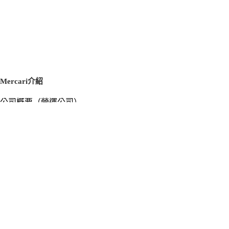
Mercari介紹
公司概要（營運公司）
徵才資訊
新聞稿
官方部落格
新聞素材
Mercari US
m department（エムデパ）
支援
支援中心（使用指南／洽詢）
洽詢清單
隱私權與使用條款