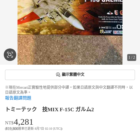
1
/
2
顯示繁體中文
※現在Mercari正實驗性地提供部分中譯。如果日語原文與中文翻譯不同時，以
日語原文為準。
報告翻譯問題
トミーテック 技MIX F-15C ガルム2
4,281
NT$
¥
19,800
(
匯率已更新 8月7日 02:10 [UTC]
)