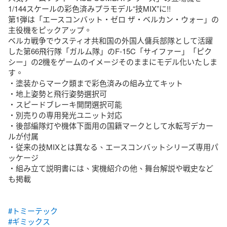
1/144スケールの彩色済みプラモデル“技MIX”に!!

第1弾は「エースコンバット・ゼロ ザ・ベルカン・ウォー」の
主役機をピックアップ。

ベルカ戦争でウスティオ共和国の外国人傭兵部隊として活躍
した第66飛行隊「ガルム隊」のF-15C「サイファー」「ピク
シー」の2機をゲームのイメージそのままにモデル化いたしま
す。

・塗装からマーク類まで彩色済みの組み立てキット

・地上姿勢と飛行姿勢選択可

・スピードブレーキ開閉選択可能

・別売りの専用発光ユニット対応

・後部編隊灯や機体下面用の国籍マークとして水転写デカー
ルが付属

・従来の技MIXとは異なる、エースコンバットシリーズ専用パ
ッケージ

・組み立て説明書には、実機紹介の他、舞台解説や戦史など
も掲載

#トミーテック
#ギミックス