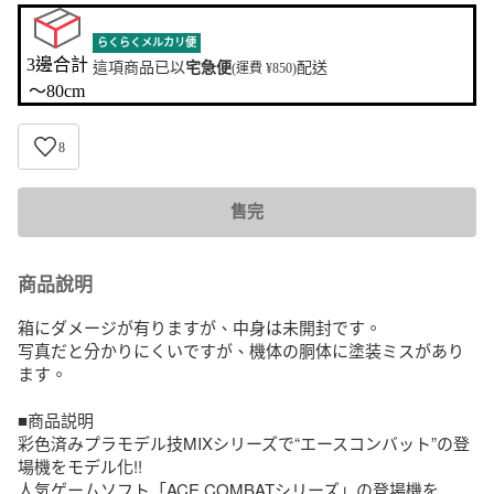
らくらくメルカリ便
3邊合計

這項商品已以
宅急便
配送
(運費 ¥850)
〜80cm
8
售完
商品說明
箱にダメージが有りますが、中身は未開封です。

写真だと分かりにくいですが、機体の胴体に塗装ミスがあり
ます。

■商品説明

彩色済みプラモデル技MIXシリーズで“エースコンバット”の登
場機をモデル化!!

人気ゲームソフト「ACE COMBATシリーズ」の登場機を