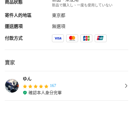
商品狀態
新品で購入し、一度も使用していない
寄件人的地區
東京都
運送選項
無選項
付款方式
賣家
ゆん
167
確認本人身分完畢