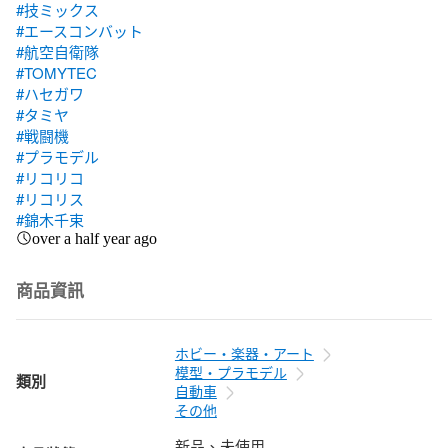
#技ミックス
#エースコンバット
#航空自衛隊
#TOMYTEC
#ハセガワ
#タミヤ
#戦闘機
#プラモデル
#リコリコ
#リコリス
#錦木千束
over a half year ago
商品資訊
ホビー・楽器・アート
模型・プラモデル
類別
自動車
その他
新品、未使用