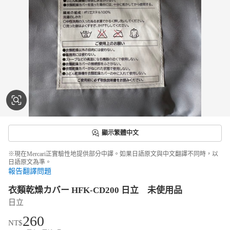
顯示繁體中文
※現在Mercari正實驗性地提供部分中譯。如果日語原文與中文翻譯不同時，以
日語原文為準。
報告翻譯問題
衣類乾燥カバー HFK-CD200 日立 未使用品
日立
260
NT$