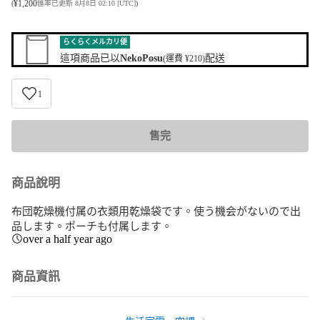
¥
1,200
(
匯率已更新 8月8日 02:10 [UTC]
)
らくらくメルカリ便
這項商品已以
NekoPosu
配送
(運費 ¥210)
1
售完
商品說明
布団乾燥機付属の衣類用乾燥袋です。使う機会がないので出
品します。ポーチも付属します。
over a half year ago
商品資訊