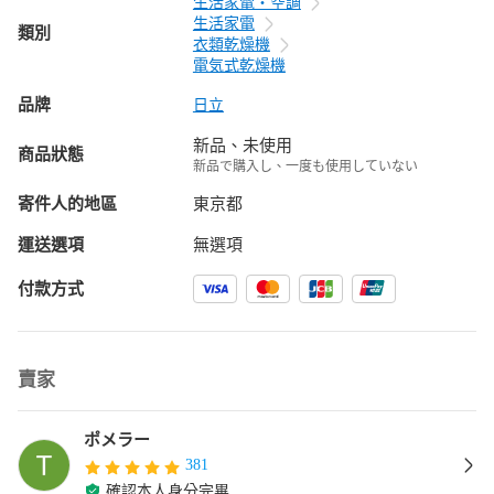
生活家電・空調
生活家電
類別
衣類乾燥機
電気式乾燥機
品牌
日立
新品、未使用
商品狀態
新品で購入し、一度も使用していない
寄件人的地區
東京都
運送選項
無選項
付款方式
賣家
ポメラー
381
確認本人身分完畢