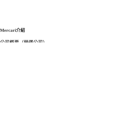
Mercari介紹
公司概要（營運公司）
徵才資訊
新聞稿
官方部落格
新聞素材
Mercari US
m department（エムデパ）
支援
支援中心（使用指南／洽詢）
洽詢清單
隱私權與使用條款
Mercari使用條款