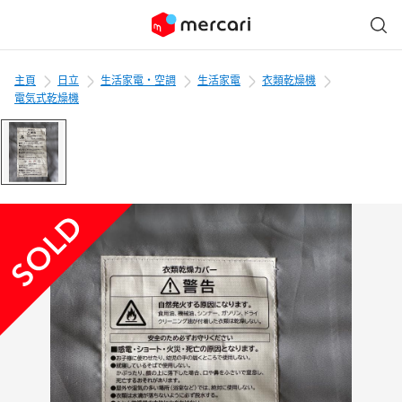
主頁
日立
生活家電・空調
生活家電
衣類乾燥機
電気式乾燥機