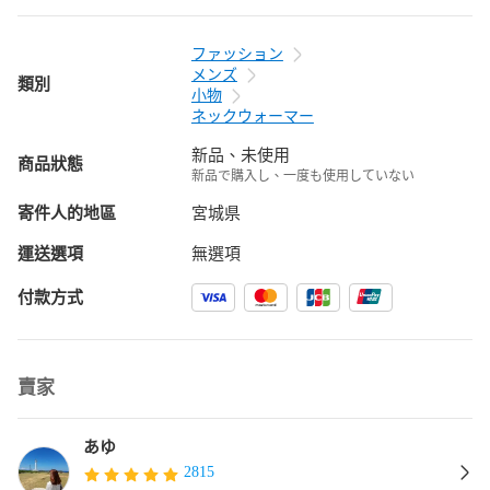
ファッション
メンズ
類別
小物
ネックウォーマー
新品、未使用
商品狀態
新品で購入し、一度も使用していない
寄件人的地區
宮城県
運送選項
無選項
付款方式
賣家
あゆ
2815