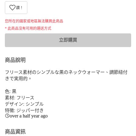
讚！
您所在的國家或地區無法購買此商品
* 此商品沒有可用的運送方式
立即購買
商品說明
フリース素材のシンプルな黒のネックウォーマー、調節紐付
きで実用的。

色: 黒

素材: フリース

デザイン: シンプル

特徴: ジッパー付き
over a half year ago
商品資訊