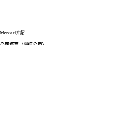
Mercari介紹
公司概要（營運公司）
徵才資訊
新聞稿
官方部落格
新聞素材
Mercari US
m department（エムデパ）
支援
支援中心（使用指南／洽詢）
洽詢清單
隱私權與使用條款
Mercari使用條款