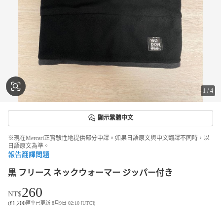
1
/
4
顯示繁體中文
※現在Mercari正實驗性地提供部分中譯。如果日語原文與中文翻譯不同時，以
日語原文為準。
報告翻譯問題
黒 フリース ネックウォーマー ジッパー付き
260
NT$
¥
1,200
(
匯率已更新 8月9日 02:10 [UTC]
)