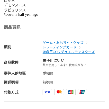
デモンスミス

ラビュリンス
over a half year ago
商品資訊
ゲーム・おもちゃ・グッズ
類別
トレーディングカード
遊戯王OCG デュエルモンスターズ
未使用に近い
商品狀態
数回使用し、あまり使用感がない
寄件人的地區
愛知県
運送選項
無選項
付款方式