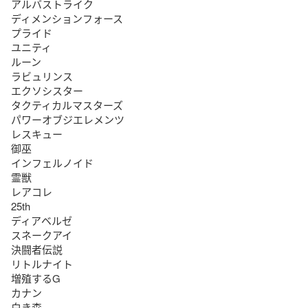
アルバストライク

ディメンションフォース

プライド

ユニティ

ルーン

ラビュリンス

エクソシスター

タクティカルマスターズ

パワーオブジエレメンツ

レスキュー

御巫

インフェルノイド

霊獣

レアコレ

25th

ディアベルゼ

スネークアイ

決闘者伝説

リトルナイト

増殖するG

カナン

白き森
