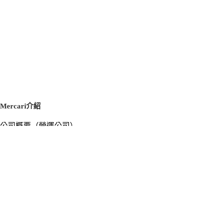
Mercari介紹
公司概要（營運公司）
徵才資訊
新聞稿
官方部落格
新聞素材
Mercari US
m department（エムデパ）
支援