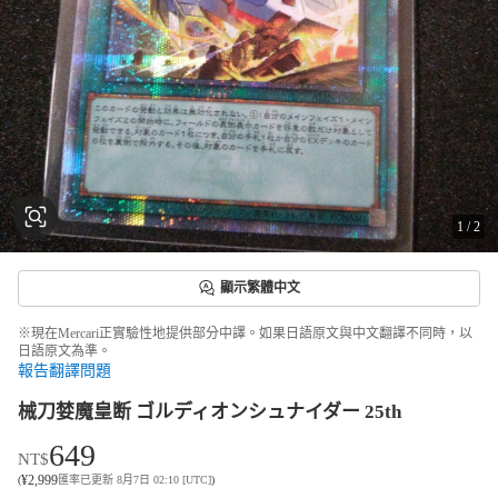
1
/
2
顯示繁體中文
※現在Mercari正實驗性地提供部分中譯。如果日語原文與中文翻譯不同時，以
日語原文為準。
報告翻譯問題
械刀婪魔皇断 ゴルディオンシュナイダー 25th
649
NT$
¥
2,999
(
匯率已更新 8月7日 02:10 [UTC]
)