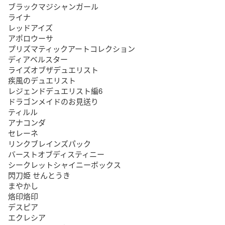
ブラックマジシャンガール

ライナ

レッドアイズ

アポロウーサ

プリズマティックアートコレクション

ディアベルスター

ライズオブザデュエリスト

疾風のデュエリスト

レジェンドデュエリスト編6

ドラゴンメイドのお見送り

ティルル

アナコンダ

セレーネ

リンクブレインズパック

バーストオブディスティニー

シークレットシャイニーボックス

閃刀姫 せんとうき

まやかし

烙印烙印

デスピア

エクレシア
