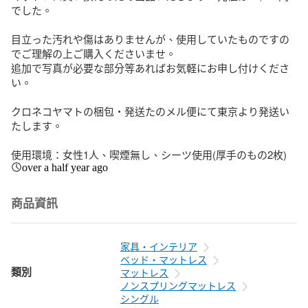
でした。

目立った汚れや傷はありませんが、使用していたものですの
でご理解の上ご購入くださいませ。

追加で写真が必要な部分等あればお気軽にお申し付けくださ
い。

クロネコヤマトの梱包・発送たのメル便にて東京より発送い
たします。

使用環境：女性1人、喫煙無し、シーツ使用(厚手のもの2枚)
over a half year ago
商品資訊
家具・インテリア
ベッド・マットレス
類別
マットレス
ノンスプリングマットレス
シングル