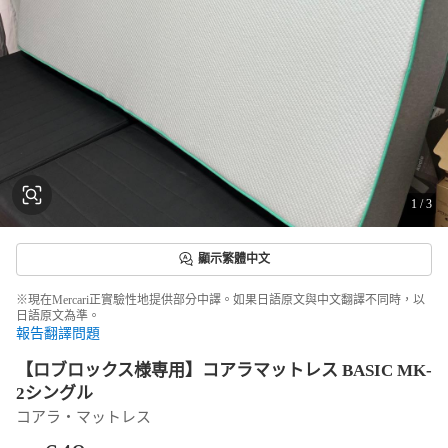
1
/
3
顯示繁體中文
※現在Mercari正實驗性地提供部分中譯。如果日語原文與中文翻譯不同時，以
日語原文為準。
報告翻譯問題
【ロブロックス様専用】コアラマットレス BASIC MK-
2シングル
コアラ・マットレス