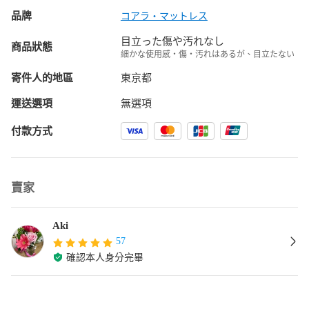
品牌
コアラ・マットレス
目立った傷や汚れなし
商品狀態
細かな使用感・傷・汚れはあるが、目立たない
寄件人的地區
東京都
運送選項
無選項
付款方式
賣家
Aki
57
確認本人身分完畢