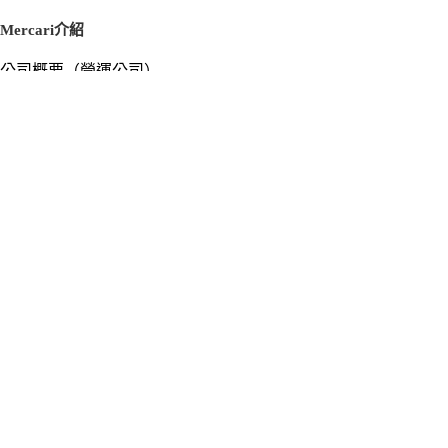
Mercari介紹
公司概要（營運公司）
徵才資訊
新聞稿
官方部落格
新聞素材
Mercari US
m department（エムデパ）
支援
支援中心（使用指南／洽詢）
洽詢清單
隱私權與使用條款
Mercari使用條款
隱私權政策
Cookie政策
個人資料安全管理相關基本方針