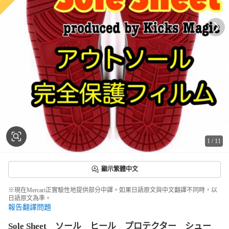
1
/
11
顯示繁體中文
※現在Mercari正實驗性地提供部分中譯。如果日語原文與中文翻譯不同時，以
日語原文為準。
報告翻譯問題
Sole Sheet ソール ヒール プロテクター シュー