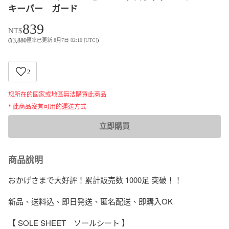
キーパー ガード
839
NT$
¥
3,880
(
匯率已更新 8月7日 02:10 [UTC]
)
2
您所在的國家或地區無法購買此商品
* 此商品沒有可用的運送方式
立即購買
商品說明
おかげさまで大好評！累計販売数 1000足 突破！！

新品、送料込、即日発送、匿名配送、即購入OK

【 SOLE SHEET　ソールシート 】
