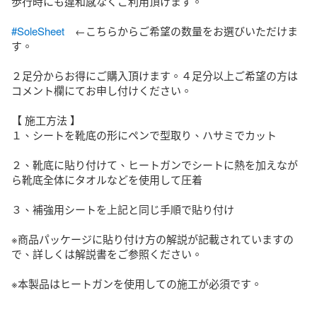
歩行時にも違和感なくご利用頂けます。

#SoleSheet
　←こちらからご希望の数量をお選びいただけま
す。

２足分からお得にご購入頂けます。４足分以上ご希望の方は
コメント欄にてお申し付けください。

【 施工方法 】

１、シートを靴底の形にペンで型取り、ハサミでカット

２、靴底に貼り付けて、ヒートガンでシートに熱を加えなが
ら靴底全体にタオルなどを使用して圧着

３、補強用シートを上記と同じ手順で貼り付け

※商品パッケージに貼り付け方の解説が記載されていますの
で、詳しくは解説書をご参照ください。

※本製品はヒートガンを使用しての施工が必須です。
