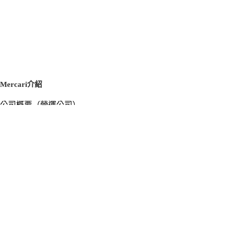
Mercari介紹
公司概要（營運公司）
徵才資訊
新聞稿
官方部落格
新聞素材
Mercari US
m department（エムデパ）
支援
支援中心（使用指南／洽詢）
洽詢清單