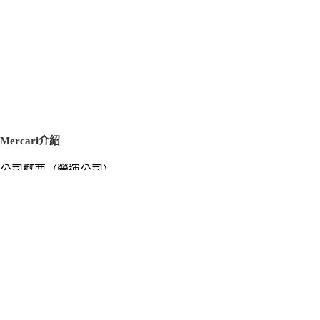
Mercari介紹
公司概要（營運公司）
徵才資訊
新聞稿
官方部落格
新聞素材
Mercari US
m department（エムデパ）
支援
支援中心（使用指南／洽詢）