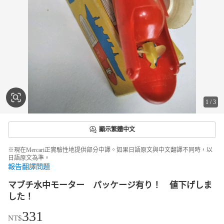
1
/
3
顯示繁體中文
※現在Mercari正實驗性地提供部分中譯。如果日語原文與中文翻譯不同時，以
日語原文為準。
報告翻譯問題
マブチ水中モーター パッケージ有り！ 値下げしま
した！
331
NT$