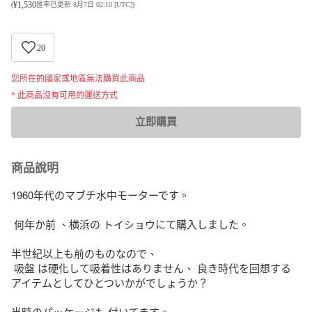
¥
1,530
(
匯率已更新 8月7日 02:10 [UTC]
)
20
您所在的國家或地區無法購買此商品
* 此商品沒有可用的運送方式
立即購買
商品說明
1960年代のマブチ水中モーターです。

 何年か前 、横浜の トイショウにて購入しました。

半世紀以上も前のものなので、

 吸盤 は硬化して吸着性はありません、 良き時代を回想する
アイテムとしてひとついかがでしょうか？

当時のパッケージも 付いてます。