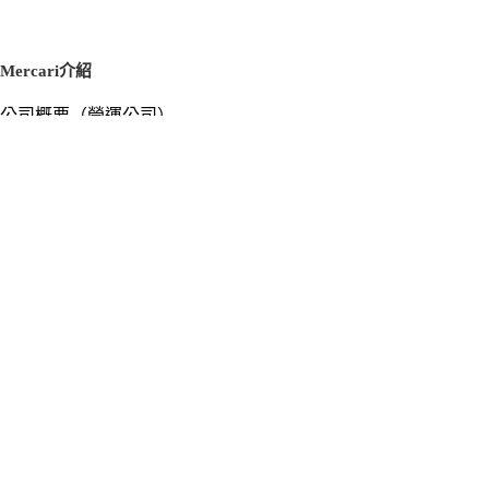
Mercari介紹
公司概要（營運公司）
徵才資訊
新聞稿
官方部落格
新聞素材
Mercari US
m department（エムデパ）
支援
支援中心（使用指南／洽詢）
洽詢清單
隱私權與使用條款
Mercari使用條款
隱私權政策
Cookie政策