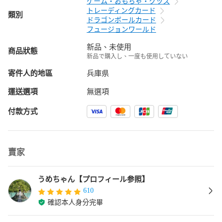
ゲーム・おもちゃ・グッズ
トレーディングカード
類別
ドラゴンボールカード
フュージョンワールド
新品、未使用
商品狀態
新品で購入し、一度も使用していない
寄件人的地區
兵庫県
運送選項
無選項
付款方式
賣家
うめちゃん【プロフィール参照】
610
確認本人身分完畢