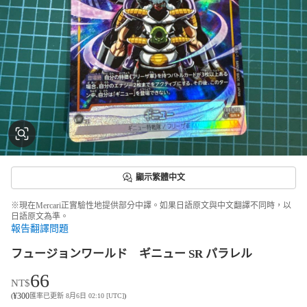
顯示繁體中文
※現在Mercari正實驗性地提供部分中譯。如果日語原文與中文翻譯不同時，以
日語原文為準。
報告翻譯問題
フュージョンワールド ギニュー SR パラレル
66
NT$
¥
300
(
匯率已更新 8月6日 02:10 [UTC]
)