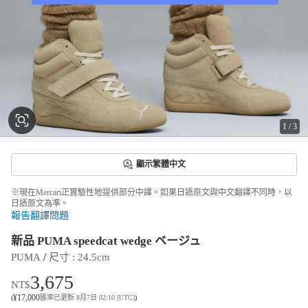
1
/
3
顯示繁體中文
※現在Mercari正實驗性地提供部分中譯。如果日語原文與中文翻譯不同時，以
日語原文為準。
報告翻譯問題
新品 PUMA speedcat wedge ベージュ
 / 
PUMA
尺寸
 : 
24.5cm
3,675
NT$
¥
17,000
(
匯率已更新 8月7日 02:10 [UTC]
)