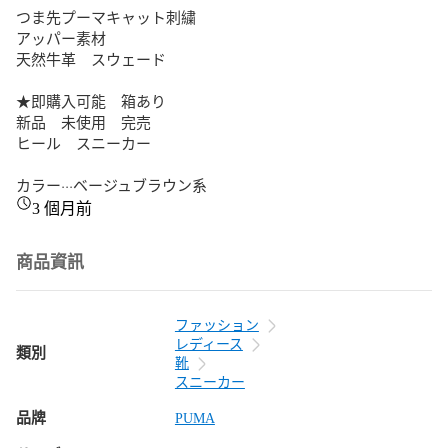
つま先プーマキャット刺繍

アッパー素材

天然牛革　スウェード

★即購入可能　箱あり

新品　未使用　完売

ヒール　スニーカー

カラー···ベージュブラウン系
3 個月前
商品資訊
ファッション
レディース
類別
靴
スニーカー
品牌
PUMA