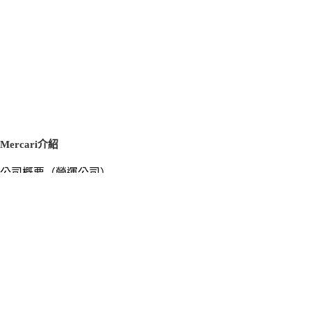
Mercari介紹
公司概要（營運公司）
徵才資訊
新聞稿
官方部落格
新聞素材
Mercari US
m department（エムデパ）
支援
支援中心（使用指南／洽詢）