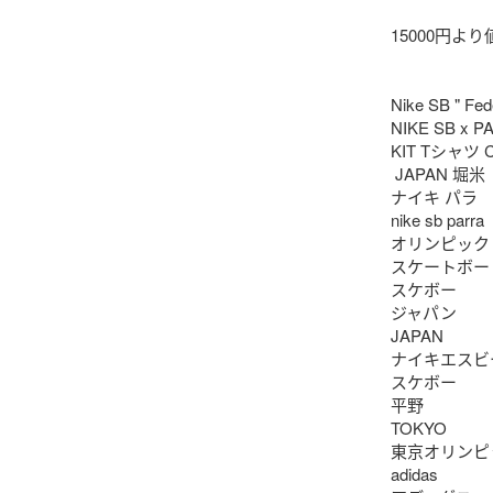
15000円よ
Nike SB " Fede
NIKE SB x P
KIT Tシャツ C
 JAPAN 堀米

ナイキ パラ 

nike sb parra

オリンピック

スケートボード
スケボー

ジャパン

JAPAN

ナイキエスビー
スケボー

平野

TOKYO

東京オリンピッ
adidas
