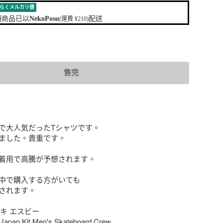
らくメルカリ便
項商品已以
NekoPosu
配送
(運費 ¥210)
售完
で大人気だったTシャツです。

ました。貴重です。

着用で高騰が予想されます。

中で購入する方がいても

されます。

イキ エスビー

Japan Kit Men's Skateboard Crew
