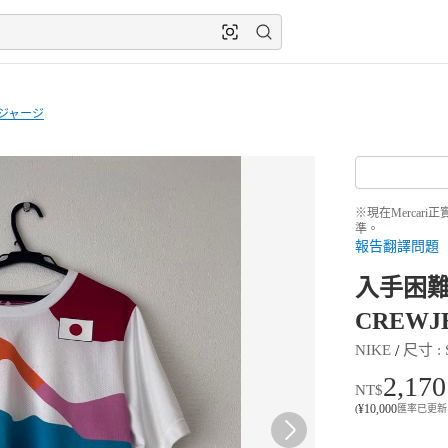
ジャージ
※現在Merca
準。
報告翻譯問題
入手困難完
CREWJ
 / 
NIKE
尺寸
 : 
2,170
NT$
¥
10,000
(
匯率已更新 8月