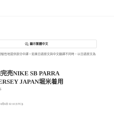
顯示繁體中文
ri正實驗性地提供部分中譯。如果日語原文與中文翻譯不同時，以日語原文為
売NIKE SB PARRA
ERSEY JAPAN堀米着用
S
6日 02:10 [UTC]
)