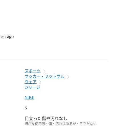
year ago
スポーツ
サッカー・フットサル
ウェア
ジャージ
NIKE
S
目立った傷や汚れなし
細かな使用感・傷・汚れはあるが、目立たない