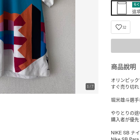
らく
這
32
商品說明
オリンピック
すぐ売り切れ
1
/
7
堀米雄斗選手
やりとりの途
購入者が優先
NIKE SB ナ
Nike SB Para 