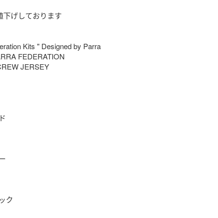
り値下げしております

ration Kits " Designed by Parra

ARRA FEDERATION

REW JERSEY





ク
