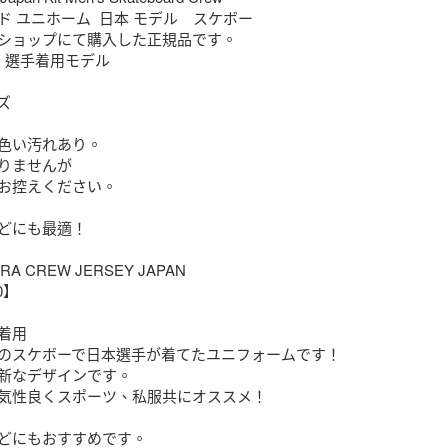
 ユニホーム  日本 モデル　スケボー

ショップにて購入した正規品です。

 選手着用モデル



色い汚れあり。

りませんが

お控えください。

どにも最適！

RRA CREW JERSEY JAPAN

0】

用

のスケボーで日本選手が着てたユニフォームです！

新なデザインです。

気性良くスポーツ、私服共にオススメ！

どにもおすすめです。
