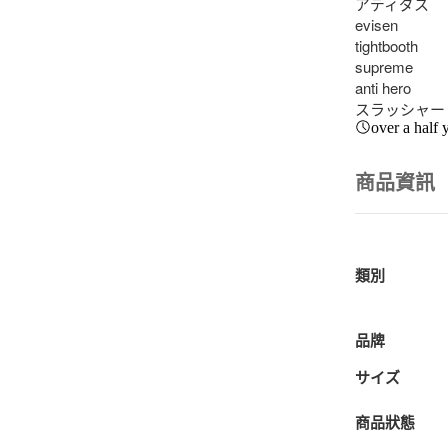
アディダス

evisen

tightbooth

supreme

anti hero

スラッシャー
over a half 
商品資訊
類別
品牌
サイズ
商品狀態