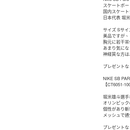
スケートボード
国内スケート
日本代表 堀米
サイズ Sサイズ
美品ですが、

胸元に若干茶
あまり気にな
神経質な方は
プレゼントな
NIKE SB PA
【CT6051-10
堀米雄斗選手着
オリンピック
個性があり斬
メッシュで通
プレゼントな