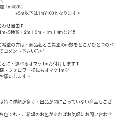
】

 1m¥80♡  

 ※5m以下は1m¥100となります。

わせ自由❢

ご希望の方は、商品名とご希望のm数をどこかひとつのペ
メント下さい◟̆◞̆✧*

ごとに、選べるオマケ1mお付けします❢

は特に種類が多く、出品が間に合っていない商品もござ
お色でも、ご希望のお色があればお気軽にお問い合わせ