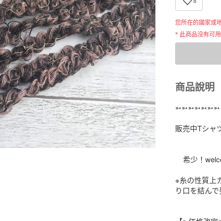
8
您所在的國家或
* 此商品沒有可
商品說明
➳➳➳➳➳➳➳  T-
販売中Tシャツ
    希少！welcome yarn fuzzy②♡ブラウン♡

※糸の性質上
り口を結んで