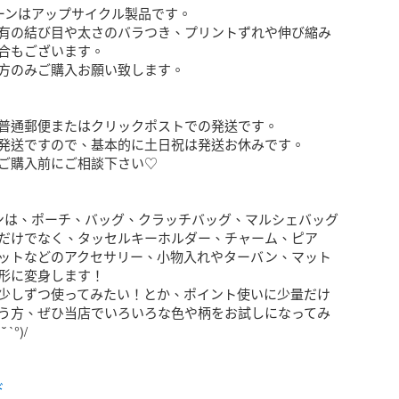
ーンはアップサイクル製品です。

有の結び目や太さのバラつき、プリントずれや伸び縮み
合もございます。

方のみご購入お願い致します。

普通郵便またはクリックポストでの発送です。

発送ですので、基本的に土日祝は発送お休みです。

ご購入前にご相談下さい♡

ンは、ポーチ、バッグ、クラッチバッグ、マルシェバッグ
だけでなく、タッセルキーホルダー、チャーム、ピア
ットなどのアクセサリー、小物入れやターバン、マット
形に変身します！

少しずつ使ってみたい！とか、ポイント使いに少量だけ
う方、ぜひ当店でいろいろな色や柄をお試しになってみ
`°)/

ド