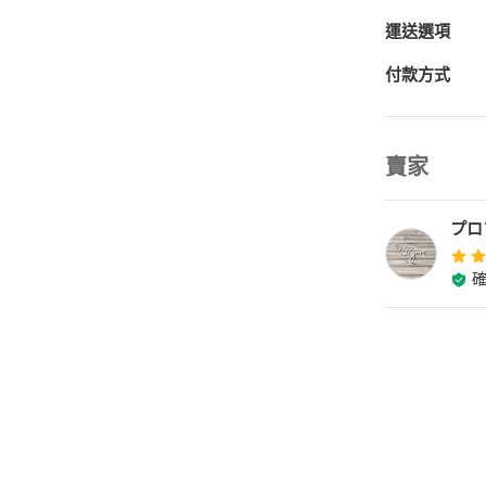
運送選項
付款方式
賣家
プロ