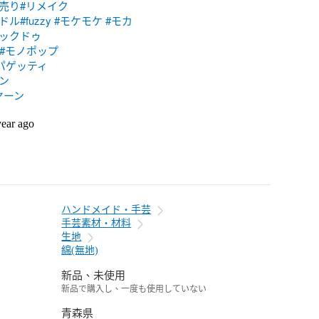
玉売り
#リメイク
ードル
#fuzzy
#モケモケ
#モカ
フックドゥ
#モノポップ
パゲッティ
ン
ヤーン
year ago
ハンドメイド・手芸
手芸素材・材料
生地
綿(無地)
新品、未使用
新品で購入し、一度も使用していない
青森県