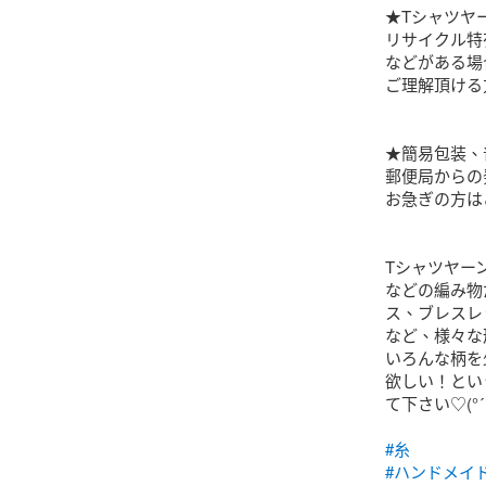
★Tシャツヤ
リサイクル特
などがある場
ご理解頂ける
★簡易包装、
郵便局からの
お急ぎの方は
Tシャツヤー
などの編み物
ス、ブレスレ
など、様々な
いろんな柄を
欲しい！とい
て下さい♡︎(°´ ˘ 
#糸
#ハンドメイ