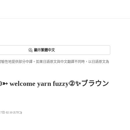
顯示繁體中文
ri正實驗性地提供部分中譯。如果日語原文與中文翻譯不同時，以日語原文為
0➳ welcome yarn fuzzy②✨ブラウン
 02:10 [UTC]
)