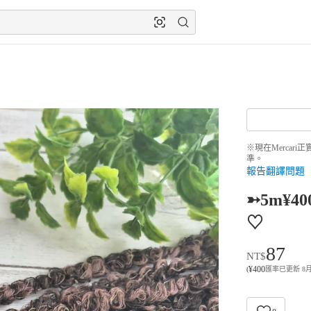
※現在Merca
準。
報告翻譯問題
➳5m¥40
♡
87
NT$
¥
400
(
匯率已更新 8月7日