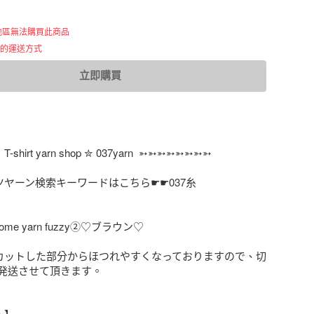
地區無法購買此商品
用的運送方式
立即購買
shirt yarn shop ✮ 037yarn  ➳➳➳➳➳➳➳➳

ヤーン検索キーワードはこちら☛☛037糸

カットした部分からほつれやすくなっておりますので、切
発送させて頂きます。
