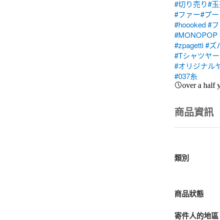
#切り売り
#
#ファー
#プ
#hoooked
#
#MONOPOP
#zpagetti
#ズ
#Tシャツヤー
#オリジナル
#037糸
over a half 
商品資訊
類別
商品狀態
寄件人的地區