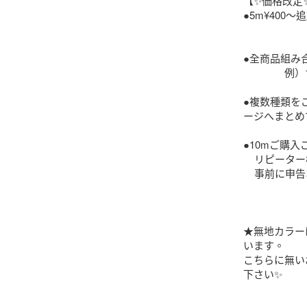
【✨価格改定✨
●5m¥400〜追加
                                   
●全商品組み合
               例）1m×5種類・2m＋3m・1m＋4mなど❢

●複数種類を
ージへまとめてコ
●10mご購入
    リピーター様、フォロワー様にもオマケ1m♡

    事前に申告お願いします。

★無地カラー
います。

こちらに無い
下さい✨
