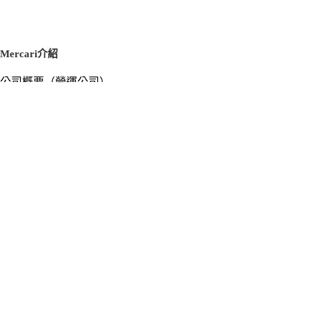
Mercari介紹
公司概要（營運公司）
徵才資訊
新聞稿
官方部落格
新聞素材
Mercari US
m department（エムデパ）
支援
支援中心（使用指南／洽詢）
洽詢清單
隱私權與使用條款
Mercari使用條款
隱私權政策