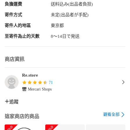
了承ください。

負擔運費
送料込み(出品者負担)
ご注文からお届けまで

寄件方式
未定(出品者が手配)
1、ご注文⇒ご注文は24時間受け付けております。

寄件人的地區
東京都
2、注文確認⇒ご注文後、当店から注文確認メールを送信しま
至寄件為止的天數
8〜14日で発送
す。

3、当店海外倉庫から当店日本倉庫を経由しお届けしますので
商店資訊
10〜30営業日程度でのお届けとなります。

4、入金確認⇒前払い決済をご選択の場合、ご入金確認後、配
Re.store
送手配を致します。

71
Mercari Shops
5、日本国内倉庫到着後、検品し異常がなければ出荷⇒配送準
備が整い次第、出荷致します。配送業者、追跡番号等の詳細
追蹤
をメール送信致します。

觀看全部
6、日本国内倉庫到着⇒出荷後、1〜3日後に商品が到着しま
這家商店的商品
す。
