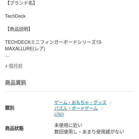
【ブランド名】

TechDeck

【商品説明】

TECHDECKミニフィンガーボードシリーズ13-
MAXALLURE(レア)

当店では初期不良に限り、商品到着から7日間は返品を受付け
4 個月前
ております。映像作品には日本語吹き替え、日本語字幕が無
い場合があり、プレーヤーによっては再生できませんので予
めご了承ください。

商品資訊
こちらは当店海外ショップで一般の方から買取した未使用・
品です。通関検査の為、開封されることがございますので予
ゲーム・おもちゃ・グッズ
めご了承くださいませ。

類別
パズル・ボードゲーム
UNO
買取した為、中古扱いとしております。

未使用に近い
商品狀態
数回使用し、あまり使用感がない
他モールとの併売品の為、完売の際はご連絡致しますのでご