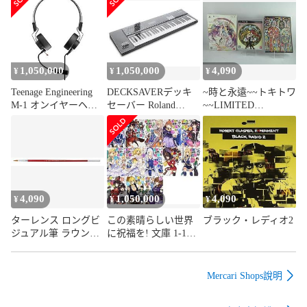
※離島、北海道、九州、沖縄は遅れる場合がございます。予め
ご了承下さい。

お電話でのお問合せは少人数で運営の為受け付けておりませ
んので、メールにてお問合せお願い致します。

1,050,000
1,050,000
4,090
¥
¥
¥
Teenage Engineering
DECKSAVERデッキ
~時と永遠~~トキトワ
営業時間月〜金10:00〜17:00

M-1 オンイヤーヘッ
セーバー Roland
~~LIMITED
ドセット OP-Zシンセ
JUNODS61 対応 耐衝
EDITION 初回封入:ダ
初期不良以外でのお客様都合によるご注文後のキャンセル・
サイザーとデイジー
撃カバー DS-PC-
ウンロードコード~ -
返品は

チェーンヘッドフォ
JUNODS61
PS3
ン用
お受けしておりませんのでご了承下さい。

商品番号：b0841v8bsr
4,090
1,050,000
4,090
¥
¥
¥
ターレンス ロングビ
この素晴らしい世界
ブラック・レディオ2
ジュアル筆 ラウンド
に祝福を! 文庫 1-13
AVR #6
巻セット 角川スニー
カー文庫
Mercari Shops說明