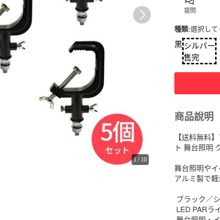
提問
種類
:
選択して
黒
シルバー
售完
商品說明
【送料無料】
ト 舞台照明 
1
/
10
舞台照明やイ
アルミ製で軽
 ブラック／シ
 LED PA
 舞台照明・