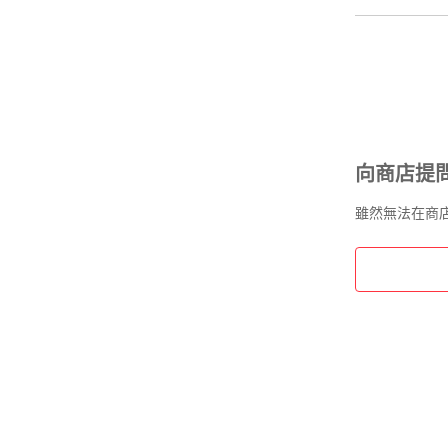
製 高さ10.5 
室内 車椅子 
ー 台車用
向商店提
雖然無法在商