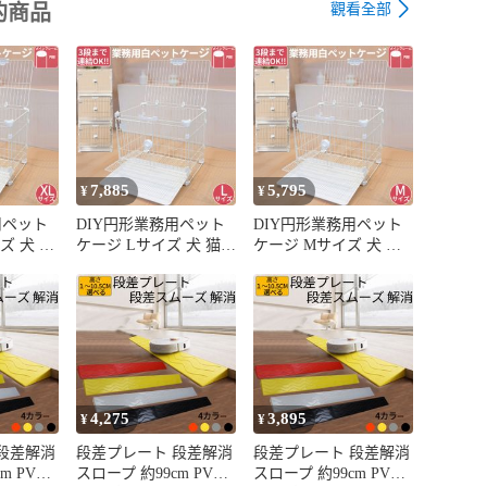
觀看全部
的商品
7,885
5,795
¥
¥
用ペット
DIY円形業務用ペット
DIY円形業務用ペット
ズ 犬 猫
ケージ Lサイズ 犬 猫
ケージ Mサイズ 犬 猫
き 室内
うさぎ 屋根付き 室内
うさぎ 屋根付き 室内
組立簡単
用 サークル 組立簡単
用 サークル 組立簡単
トレー引
すのこパネル トレー引
すのこパネル トレー引
OK 3段
き出し式 丸洗いOK 3段
き出し式 丸洗いOK 3段
×奥行59×
重ね対応 幅76×奥行46×
重ね対応 幅60×奥行44×
高さ65cm
高さ50cm
4,275
3,895
¥
¥
段差解消
段差プレート 段差解消
段差プレート 段差解消
m PVC
スロープ 約99cm PVC
スロープ 約99cm PVC