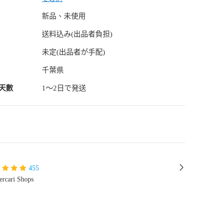
新品、未使用
送料込み(出品者負担)
未定(出品者が手配)
千葉県
天數
1〜2日で発送
455
rcari Shops