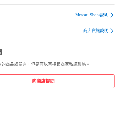
玄関 敷居
製製 高さ10 玄関 敷居
製製 高さ9.5 玄関 敷居
ベビーカ
室内 車椅子 ベビーカ
室内 車椅子 ベビーカ
ー 台車用
ー 台車用
Mercari Shops說明
商店資訊說明
問
店的商品處留言，但是可以直接跟商家私訊聯絡。
向商店提問