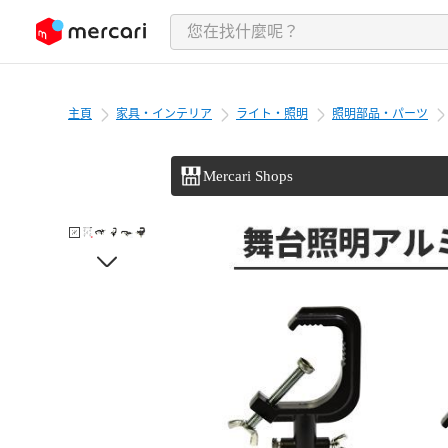
跳至內容
主頁
家具・インテリア
ライト・照明
照明部品・パーツ
Mercari Shops