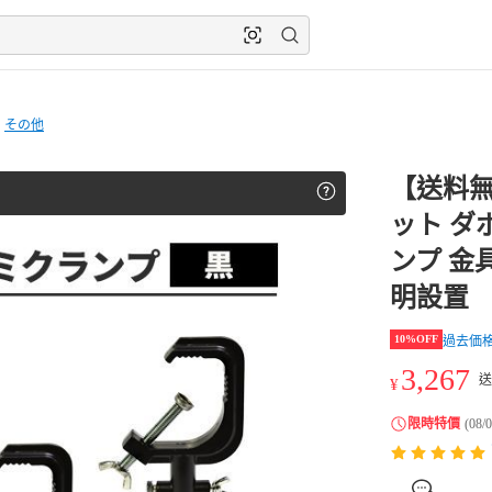
その他
【送料無
ット ダ
ンプ 金
明設置
10%OFF
過去価
3,267
送
¥
限時特價
(08/