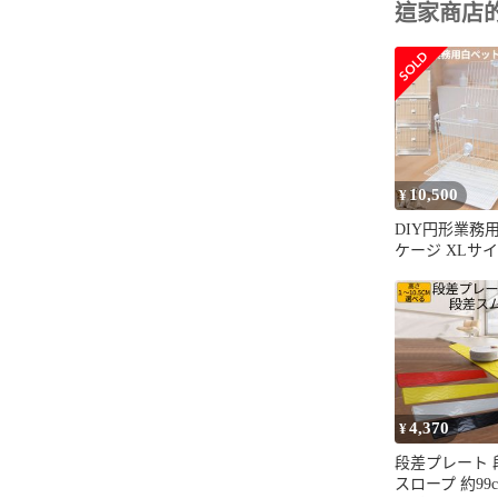
這家商店
10,500
¥
DIY円形業務
ケージ XLサイ
うさぎ 屋根付
用 サークル 
すのこパネル 
き出し式 丸洗い
重ね対応 幅93
高さ74.5cm
4,370
¥
段差プレート 
スロープ 約99c