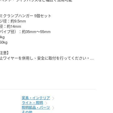
ミクランプハンガー 5個セット

径：約9.5mm

：約14mm

イプ径）：約35mm〜55mm

g

kg

注意】

止ワイヤーを併用し、安全に取付を行ってください。

ため、保管場所や使用環境にご注意ください。

め、製品に小傷や外箱に汚れ・潰れ等がある場合がござ
】

のみ発送（土日祝は休業）

家具・インテリア
ライト・照明
照明部品・パーツ
その他