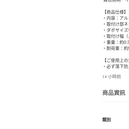
【商品仕様】

・内容：アル
・取付け部ネジ
・ダボサイズ径
・取付け幅（パ
・重量：約0.3k
・耐荷重：約50
【ご使用上の
・必ず落下防
・サビ防止の
14 小時前
・輸入品のた
います。

商品資訊
【発送について
・平日営業日
類別