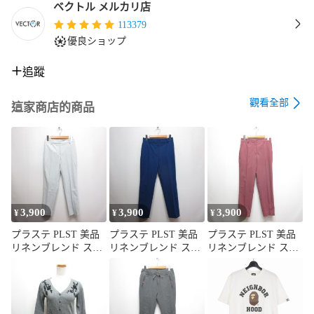
ベクトル メルカリ店
113379
優良ショップ
追蹤
觀看全部
這家商店的商品
3,900
3,900
3,900
¥
¥
¥
プラステ PLST 美品
プラステ PLST 美品
プラステ PLST 美品
リネンブレンド ステ
リネンブレンド ステ
リネンブレンド ステ
ィック パンツ S ライ
ィック パンツ M ブル
ィック パンツ M ピン
トグレー 12-2206018
ー 12-2206018 ジッパ
ク 12-1206010 ジッパ
ジッパーフライ バッ
ーフライ バックゴム
ーフライ バックゴム
クゴム