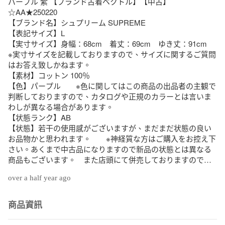
パープル 紫 【ブランド古着ベクトル】【中古】
☆AA★250220

【ブランド名】シュプリーム SUPREME

【表記サイズ】L

【実寸サイズ】身幅：68cm　着丈：69cm　ゆき丈：91cm　
※実寸サイズを記載しておりますので、サイズに関するご質問
はお答え致しかねます。　

【素材】コットン 100％

【色】パープル　　※色に関してはこの商品の出品者の主観で
判断しておりますので、カタログや正規のカラーとは言いま
わしが異なる場合があります。

【状態ランク】AB

【状態】若干の使用感がございますが、まだまだ状態の良い
お品物かと思われます。　　※神経質な方はご購入をお控え下
さい。あくまで中古品になりますので新品の状態とは異なる
商品もございます。　また店頭にて併売しておりますので、
出品時と状態が異なる場合がございます。ご了承いただいた
over a half year ago
上でのご購入をご検討下さい。

【付属品】無し

【備考】販売店は「ベクトル太田店」で検索！所在地： 群馬
商品資訊
県太田市西矢島町621-5
