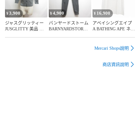
3,900
4,900
16,900
¥
¥
¥
ジャスグリッティー
バンヤードストーム
アベイシングエイプ
JUSGLITTY 美品 ビ
BARNYARDSTORM
A BATHING APE ネイ
ーズ刺繍 リブニット
イージー ジョガー パ
バーフッド
七分袖 カーディガン
ンツ 0 ダークグレー
NEIGHBORHOOD T
2 グレー
ウエストゴム ジップ
シャツ カットソー 半
Mercari Shops說明
ポケット
袖 XL 白 ホワイト
001TEJ231901C
商店資訊說明