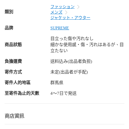
商品のお問い合わせの回答を休止しております。＊各商品ペ
ファッション
ージの商品詳細等をご確認の上ご購入ください。

類別
メンズ
ジャケット・アウター
★本商品は一点物です

品牌
SUPREME
他サイトや店舗にて販売している商品です。多少のお時間差
目立った傷や汚れなし
にて欠品になることもございます。予めご了承頂ますようお
商品狀態
細かな使用感・傷・汚れはあるが、目
願い致します。
立たない
負擔運費
送料込み(出品者負担)
寄件方式
未定(出品者が手配)
寄件人的地區
群馬県
至寄件為止的天數
4〜7日で発送
商店資訊