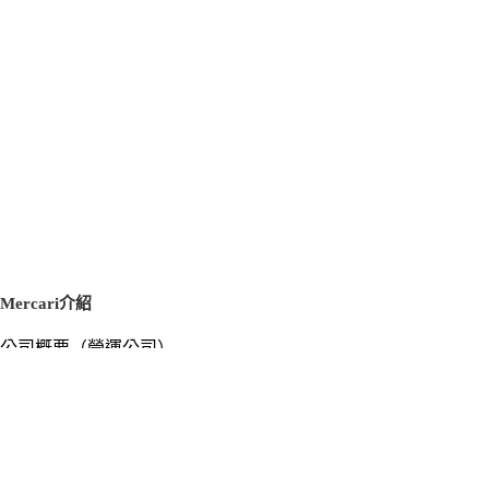
Mercari介紹
公司概要（營運公司）
徵才資訊
新聞稿
官方部落格
新聞素材
Mercari US