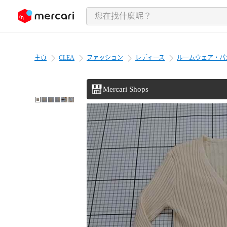
跳至內容
主頁
CLEA
ファッション
レディース
ルームウェア・パ
Mercari Shops