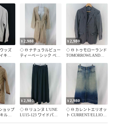
ル

行



2,980
2,980
¥
¥
ーウッズ
◇ Θ ナチュラルビュー
◇ Θ トゥモローランド
 ナイキ
ティーベーシック ベル
TOMORROWLAND
 長袖トッ
ト付き ロングガウンコ
GUABELLO ストライ
 メンズ
ート ベージュ系 Lサイ
プジャケット グレー系
ズ レディース E
メンズ 42サイズ E
774】
【1606110083781】
【1606110083798】
2,980
2,980
¥
¥
クショップ
◇ Θ リュンヌ L'UNE
◇ Θ カレントエリオッ
P キルテ
LU15-123 ワイドパンツ
ト CURRENT/ELLIOTT
フロント
ウエストゴム ネイビー
デニムスカート W24/S
ュ系 Sサ
系 レディース 36サイ
サイズ相当 インディゴ