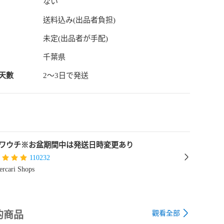
ない
メカジ ロック系 ビジュアル系 HIPHOP系 ラッパー系 
r インフルエンサー ナチュラル系 モデル系 ガテン系 オーガニ
送料込み(出品者負担)
 俳優系 複数商品 まとめ お得 かわいい系 ガーリー 個性
ス系 ヤンキー系 おじさん系 オタク系 モード系 やりら
未定(出品者が手配)
キャバ 清楚系 アイドル系 

千葉県
取り扱っています。

天數
2〜3日で発送
ますとフォローワー様限定の以下の様なクーポンや情報
おります。

ワウチ※お盆期間中は発送日時変更あり
110232
rcari Shops




觀看全部
的商品