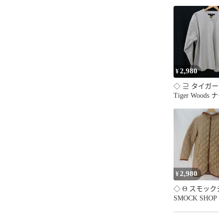
ウィンターセー
割引クーポン発
決算セール

大感謝祭セール
セール中

2,980
¥
◇ ⊇ タイガ
Tiger Woods
NIKE ゴルフ
プス XLサイズ
グレー系 E
【1606110083
2,980
¥
◇ Θ スモッ
SMOCK SHO
ィングコート 
ボタン ベージ