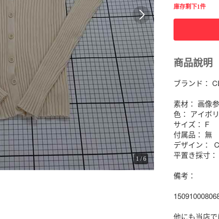
庫存剩下1件
商品說明
ブランド： CL
素材： 画像参
色： アイボリ
サイズ： F

付属品： 無

デザイン：  CL
平置き採寸： 
1
/
6
備考： 

1509100080
他にも当店では