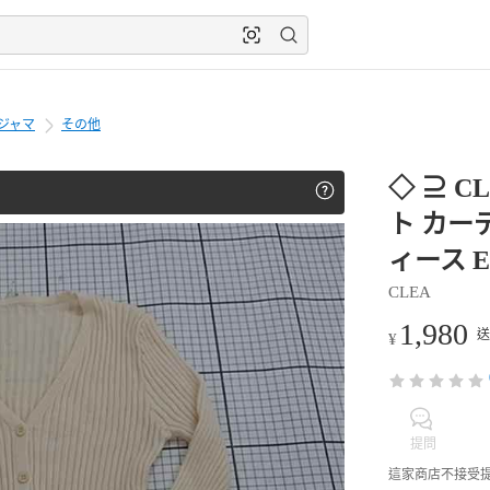
ジャマ
その他
◇ ⊇ C
ト カー
ィース E 
CLEA
1,980
送
¥
提問
這家商店不接受