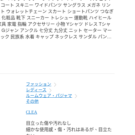
 コート スキニー ワイドパンツ サングラス メガネ リン
ト ウォレットチェーン スカート ショートパンツ つなぎ 
 化粧品 靴下 スニーカー トレシュー 運動靴 ハイヒール 
家具 家電 指輪 アクセサリー 小物 Yシャツ ドレス Tシャ
 Gジャン アンクル 七分丈 九分丈 ニット セーター マー
ック 民族系 水着 キャップ ネックレス サンダル パンプ
グルカ ストレッチ ガウチョ ブラウス カーディガン 羽織 
ト トレンチ カーゴ フレア ベルボトム ミモレ 透け ブ
ト ミニサイズ ビッグサイズ マキシ オーバーサイズ ス
ムデザイン ワイドサイズ 小さいサイズ 大きいサイズ タッ
着 DIY スカジャン ミリタリー 法被 着物 浴衣 自動巻時
スマートウォッチ クオーツ ビンテージ ビンテージ 古着 
リューム 上下セット 春 夏 秋 冬 高級品 プチプラ セット
ファッション
ンブル キャンプ アウトドア 結婚式 二次会 就活 合コン 
レディース
ト 同窓会 飲み会 登山 休日 家族 まったり 里帰り ゆった
ルームウェア・パジャマ
部屋着 家着 外行き 旅行 オフィスカジュアル OL 喪服 冠
その他
 ライブ クラブ オタ活 テーマパーク 婚活 コスプレ コミ
ショッピング スポーツ スキー スノボ サーフィン カラ
CLEA
ー コーディネート コーデ ドメスティック インポート 
目立った傷や汚れなし
ル系 ロリータ系 韓国系 ストリート系 Y2K 個性派 量産
細かな使用感・傷・汚れはあるが、目立た
グ お呼ばれ 同窓会 裏原系 お見合い 夏祭り 花火大会 ネ