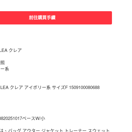
前往購買手續
EA クレア

照

ー系

EA クレア アイボリー系 サイズF 1509100080688



68820251017ベースW/小

、バッグ アウター ジャケット トレーナー スウェット 