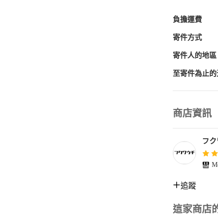
イティブ系 ア
youtube
負擔運費
ック系 芸能人
派 フィットネ
寄件方式
系 ホスト系 
寄件人的地區
等の品を多数
至寄件為止的
フォロー頂き
をお届けして
最安値セール

商店資訊
激安セール

全品割引

10%OFF

フク
15%OFF

20%OFF

Me
30%OFF

50%OFF

追蹤
期間限定セール
在庫処分セール
サマーセール

這家商店