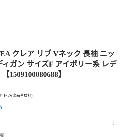
LEA クレア リブ Vネック 長袖 ニッ
ディガン サイズF アイボリー系 レデ
【1509100080688】
料込み(出品者負担)
0
提問