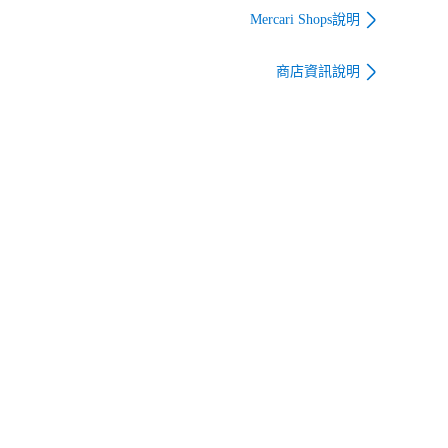
 E
ズ E
系 レディース E
Mercari Shops說明
804】
【1606110083811】
【1606110083828】
商店資訊說明