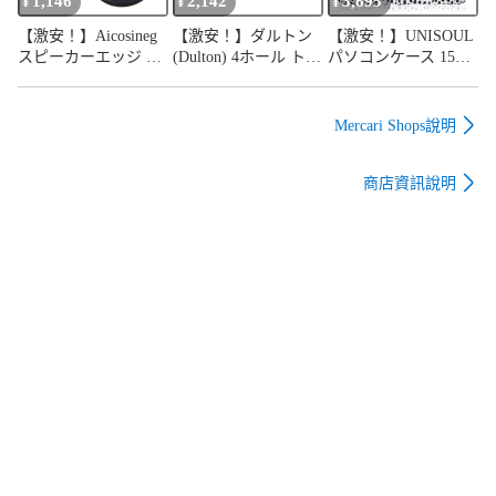
1,146
2,142
3,695
¥
¥
¥
人気 携帯カバーエク
【激安！】Aicosineg
【激安！】ダルトン
【激安！】UNISOUL
スペリア 5 ケース
スピーカーエッジ フ
(Dulton) 4ホール トゥ
パソコンケース 15イ
ォームスピーカー オ
ースブラシホルダー
ンチ 15.6型 取っ手付
ーディオスピーカー
サテン仕上げ 歯ブラ
き pcケース ノートパ
2個入り 外径125mm
シを清潔に維持する
ソコン ケース インナ
Mercari Shops說明
内径85mm 5インチ サ
歯ブラシ立て スタン
ーケース パソコンカ
ラウンド アクセサリ
ド ステンレス 高さ
バー macbook pro air
商店資訊說明
ー サラウンドリング
120mm 直径70mm
バック スリーブケー
交換 スピーカー修理
CH03-H92ST
ス pc 保護 撥水 軽量
DIY ブラック
薄い 柄 レッツノート
(15.6イ