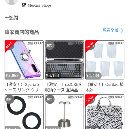
Mercari Shops
追蹤
觀看全部
這家商店的商品
2,069
3,183
1,434
¥
¥
¥
【激安！】Xperia 5
【激安！】co2CREA
【激安！】Ouriken 植
ケース リング クリア
収納ケース 互換品
木鉢
TPU シリコン リング
KX850 MX
付き薄型 グラデーシ
MECHANICAL MINI/
ョン色 ケース 軽量シ
KX850M MX
リコン 耐衝撃 SO-
MECHANICAL MINI
01M SOV41 901SO 指
for Mac メカニカルキ
紋防止 360回転 車載
ーボード（ケースの
ホルダー対応 一体型
み）