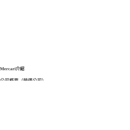
Mercari介紹
公司概要（營運公司）
徵才資訊
新聞稿
官方部落格
新聞素材
Mercari US
m department（エムデパ）
支援