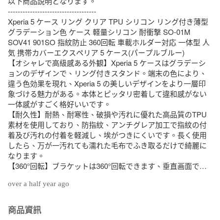
以下商品説明となります。

------------------------------------

Xperia 5 ケース リング クリア TPU シリコン リング付き薄型 
グラデーション色 ケース 軽量シリコン 耐衝撃 SO-01M 
SOV41 901SO 指紋防止 360回転 車載ホルダー対応 一体型 人
気 携帯カバーエクスペリア 5 ケース(パープルブルー)

【オシャレで高級感ある外観】Xperia 5 ケースはグラデーシ
ョンのデザインで、リング付きスタンド。端末の色により、
違う色効果を現れ、Xperia 5 の美しいデザインをより一層印
象づける魅力がある。本体とピッタリ密着して違和感がない
一体感がすごく格好いいです。

【耐久性】耐熱、耐寒性、破損や汚れに優れた高品質のTPU
素材を使用しており、防指紋、アンチグレア加工で指紋の付
着及び汚れの付着を軽減し、埃がつきにくいです。長く使用
したら、万が一汚れても濡れた毛布でふき取るだけで綺麗に
なります。

【360°回転】ブラケットは360°回転できます、垂直画面で小
説を読むことができます、または、画面全体でビデオを見
over a half year ago
る。一指着る式で、指がリングに通り抜け、片手で携帯を操
作でき、落下防止します。

【マグネット対応】：マグネット対応金属板付きで、マグネ
商品資訊
ット式の車載ホルダーに強く吸着する、とっても便利！
