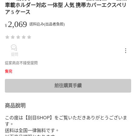
車載ホルダー対応 一体型 人気 携帯カバーエクスペリ
ア 5 ケース
2,069
送料込み(出品者負担)
¥
提問
這家商店不接受提問
售完
前往購買手續
商品說明
この度は【刮目SHOP】をご覧いただきありがとうございま
す。

送料は全国一律無料です。
