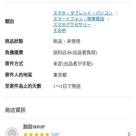
【重要な注意】リング部分はマグネットので、携帯ケースと
一体になっており、イヤレス充電ができません。充電すると
スマホ・タブレット・パソコン
きはケースを外してください。

スマートフォン・携帯電話
類別
Sonyのデザインも損なわず薄型設計* ケースの薄さはわずか
スマホアクセサリー
0.8MMで、Sonyの美しさそのままにさらに美しく。 取り付け
その他
やすい上にしっかりホールドするという特性をも兼ね備えて
商品狀態
新品、未使用
います。
負擔運費
送料込み(出品者負担)
寄件方式
未定(出品者が手配)
寄件人的地區
東京都
至寄件為止的天數
1〜2日で発送
商店資訊
刮目SHOP
3187