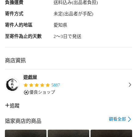
負擔運費
送料込み(出品者負担)
・レアリティ

シークレットレア

寄件方式
未定(出品者が手配)
・品番

寄件人的地區
愛知県
TTP1-JP060

至寄件為止的天數
2〜3日で発送
#遊戯王 の剣の御巫ハレのシークレットレアとなっておりま
す！

商店資訊
状態や発送に関するご質問など気になる点がございました
ら、ぜひお気軽にお尋ねください！

遊戯屋
#遊戯王OCGデュエルモンスターズ

5887
#最新弾

優良ショップ
#クォーターセンチュリークロニクル

#サイドユニティ

追蹤
#サイドプライド

#ウィン

觀看全部
#ヒータ

這家商店的商品
#ダルク

#ライナ
