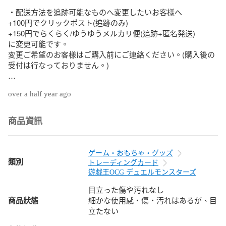
・配送方法を追跡可能なものへ変更したいお客様へ

+100円でクリックポスト(追跡のみ)

+150円でらくらく/ゆうゆうメルカリ便(追跡+匿名発送)

に変更可能です。

変更ご希望のお客様はご購入前にご連絡ください。(購入後の
受付は行なっておりません。)

ショップのフォロー&いいね！で

over a half year ago
・入荷情報

・セール

・値下げ

商品資訊
の情報を得ることができます！

ぜひフォロー&いいね！の両方よろしくお願いします！

ゲーム・おもちゃ・グッズ
【商品情報】

類別
トレーディングカード
・BOX名

遊戯王OCG デュエルモンスターズ
TACTICAL-TRYPACK

目立った傷や汚れなし
商品狀態
細かな使用感・傷・汚れはあるが、目
・カード名

立たない
剣の御巫ハレ
