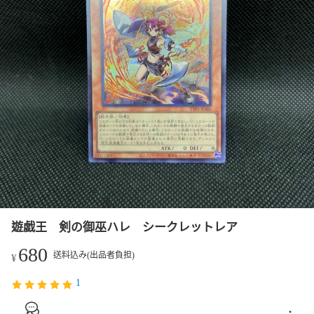
遊戯王 剣の御巫ハレ シークレットレア
680
送料込み(出品者負担)
¥
1