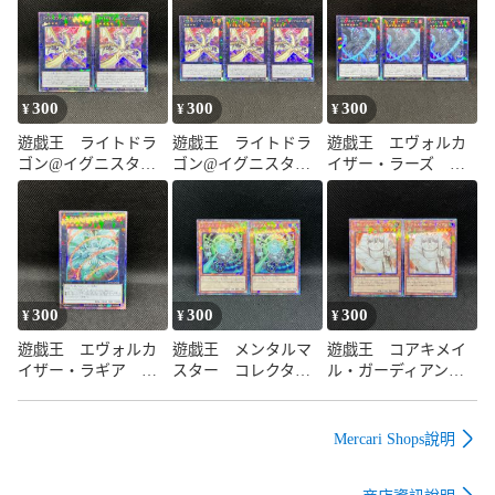
#アウス

#オベリスクの巨神兵

#ラーの翼神竜

#篝火

#ハーピィの羽根箒

300
300
300
¥
¥
¥
#オシリスの天空竜

遊戯王 ライトドラ
遊戯王 ライトドラ
遊戯王 エヴォルカ
#絵違い

ゴン@イグニスタ
ゴン@イグニスタ
イザー・ラーズ コ
#新絵

ー コレクターズレ
ー コレクターズレ
レクターズレア 3枚
#サロスエレスクルヌギアス

ア 2枚セット
ア 3枚セット
セット
#20th

#25th

#東京ドーム

#青眼の白龍

#ブルーアイズ

300
300
300
¥
¥
¥
#青き眼

遊戯王 エヴォルカ
遊戯王 メンタルマ
遊戯王 コアキメイ
#真紅眼の黒竜

イザー・ラギア コ
スター コレクター
ル・ガーディアン
#レッドアイズ

レクターズレア
ズレア 2枚セット
コレクターズレア 2
#ブラックマジシャンガール

枚セット
#粛声

Mercari Shops說明
#炎王

#ディアベルスター
