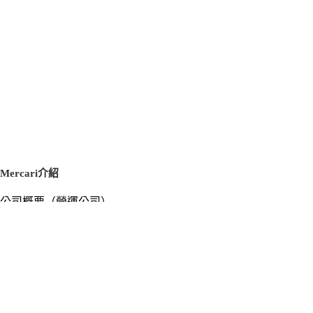
#赤き竜

#蕾禍

#天盃龍

#燦幻竜

#QCレア

#PSA

#ARS

#引退品

#投資

#骨董品

#まとめ売り

#デッキパーツ

Mercari介紹
#クォーターセンチュリー

#クオシク

公司概要（營運公司）
#プリズマ

徵才資訊
#プリシク

新聞稿
#インフィニットフォビドゥン

官方部落格
#封印されし

新聞素材
#エクゾディア

Mercari US
#デモンスミス

m department（エムデパ）
#ギミックパペット

支援