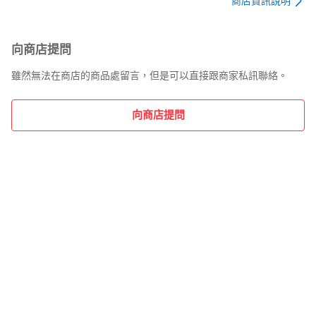
#スネークアイ

商店資訊說明
#転生炎獣

#サラマングレイド

#閃刀姫

向商店提問
#霊獣

#ふわんだりぃず

雖然無法在商店的商品處留言，但是可以直接跟商家私訊聯絡。
#氷結界

#ホルス

向商店提問
#ラビュリンス

#VS

#神碑

#ルーン

#御巫

#ユベル

#バーバリアン

#TG

#テックジーナス

#教導

#ドラグマ

#シンクロン

#焔聖騎士

#ピーステッド
