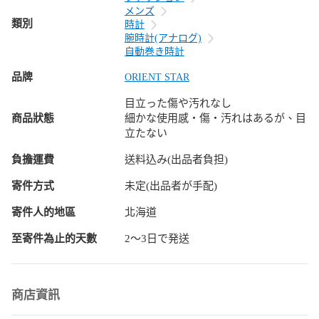
ベゼル、ケースサイド、ブレスに多少のスレ、小キズ、当て
メンズ
キズが見られます。

類別
時計
腕時計(アナログ)
裏蓋にスレ、当てキズが見られます。

自動巻き時計
品牌
ORIENT STAR
バックルにスレ、線キズが見られます。

目立った傷や汚れなし
箱等付属品に多少のスレ、小キズ等が見られます。

商品狀態
細かな使用感・傷・汚れはあるが、目
立たない
中古品をご理解の上、ご注文お願い致します。

負擔運費
送料込み(出品者負担)
【ご注意点】

寄件方式
未定(出品者が手配)
寄件人的地區
北海道
外観上でのランク付け、状態記載をさせて頂いております。

至寄件為止的天數
2〜3日で発送
目立つ傷などはできる限り、画像、説明文に記載致します
が、見落としがある可能性もございます。

画像に載っている以外の傷がないことを保証するものではご
ざいません。

商店資訊
目視では認識できても、画像では伝わらない傷がある場合も