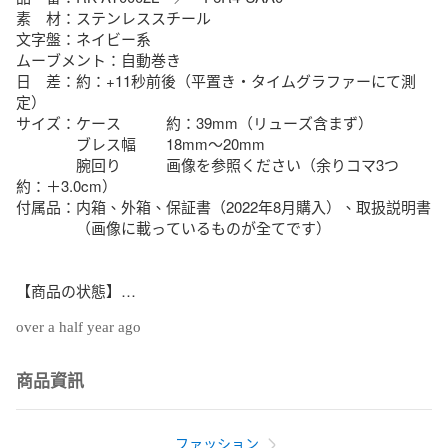
素　材：ステンレススチール

文字盤：ネイビー系

ムーブメント：自動巻き

日　差：約：+11秒前後（平置き・タイムグラファーにて測
定）

サイズ：ケース　　　約：39mm（リューズ含まず）

　　　　ブレス幅　　18mm～20mm

　　　　腕回り　　　画像を参照ください（余りコマ3つ　
約：＋3.0cm）

付属品：内箱、外箱、保証書（2022年8月購入）、取扱説明書

　　　　（画像に載っているものが全てです）

【商品の状態】

over a half year ago
リューズ等に

使用に伴う若干のスレ、小キズなどが見られますが、

目立つダメージ等無く、全体的に綺麗な状態です。

商品資訊
ガラスには気になるキズ、欠けなど無く、綺麗な状態です。

ファッション