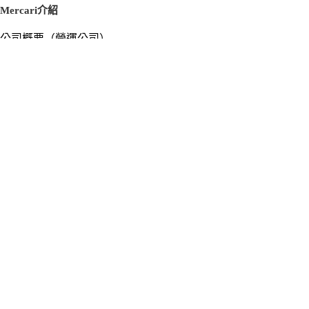
Mercari介紹
公司概要（營運公司）
徵才資訊
新聞稿
官方部落格
新聞素材
Mercari US
m department（エムデパ）
支援
支援中心（使用指南／洽詢）
洽詢清單
隱私權與使用條款
Mercari使用條款
隱私權政策
Cookie政策
個人資料安全管理相關基本方針
© Mercari, Inc.
繁體中文