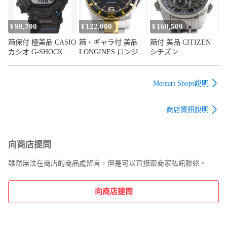
メンズ
保証期間内にメーカー保証を受けられる際に有償、無償かは
98,700
122,000
160,500
¥
¥
¥
依頼される内容によって異なる為、各メーカーに直接お問い
合わせくださいませ。

箱保付 極美品 CASIO
箱・ギャラ付 美品
箱付 美品 CITIZEN
メーカーの判断となる為、当社では分かりかねます。ご了承
カシオ G-SHOCK ジ
LONGINES ロンジン
シチズン
くださいませ。

ーショック
ハイドロコンクエス
CAMPANOLA カンパ
また保証書の譲渡手続き、名義変更などは行っておりませ
FROGMAN フロッグ
ト L3.740.3.56.7 クオ
ノラ 星宿(ほしのやど
マン GWF-D1000B-
ーツ メンズ
り) CTR57-1171 6765-
ん。

Mercari Shops說明
1JF タフソーラー メ
T011993 クオーツ メ
ンズ
ンズ
万が一、説明文と著しく状態が異なった場合は、修理等をさ
商店資訊說明
れる前に当社にご連絡をお願い致します。

ご自身で修理、または店舗で修理等、手を加えられてからで
は当社では対応致しかねますのでご了承ください。

向商店提問
当社保証期間を過ぎてからの動作などに問題が発生した場合
雖然無法在商店的商品處留言，但是可以直接跟商家私訊聯絡。
については有料になってしまいますが、

修理可能であれば弊社の提携時計店で修理させて頂きます。

お困りの際はお気軽にご相談くださいませ。

向商店提問
こちらの商品は当社のホームページ、他のサイトでも同時に