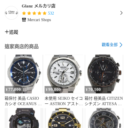
あります。

Glanz メルカリ店
現物を確認できない画像を通してのお取引であること、2次流
通品、中古品という点をご理解頂きます様お願い致します。

532
ディスプレイによって実際の商品と画像の色の写り方が異な
Mercari Shops
る場合がございますのでご注意ください。

追蹤
商品受取後、充電切れ、不足の場合はまず充電をしてからご
使用ください。

觀看全部
這家商店的商品
設定、ご使用方法等は各メーカーサイトをご覧いただくか、
専用窓口等にお問い合わせくださいませ。

余りコマは記載しておりますが、ピンの状態、部品等は確認
しておりません。

万が一、装着する際の部品が不足している場合は別途ご用意
していただく必要があります。予めご了承くださいませ。

77,800
99,800
70,100
¥
¥
¥
当社では防水検査は行っておりません。

箱保付 美品 CASIO
未使用 SEIKO セイコ
箱付 極美品 CITIZEN
記載する防水性については、「商品の機能、性能としての防
カシオ OCEANUS オ
ー ASTRON アストロ
シチズン ATTESA ア
水性」とお考え頂きます様、お願い致します。

シアナス Manta マン
ン NEXTER ネクスタ
テッサ AT8185-62E
タ S5000シリーズ
ー SBXY085 8B63-
H800-T025871 ACT
各メーカーサイトでの保証、メンテナンス等の無償、有償サ
OCW-S5000-1AJF タ
0BH0 ソーラー メン
Line ダイレクトフラ
フソーラー メンズ
ズ
イト エコ・ドライブ
ービスの個人情報等によるご登録については未確認です。
