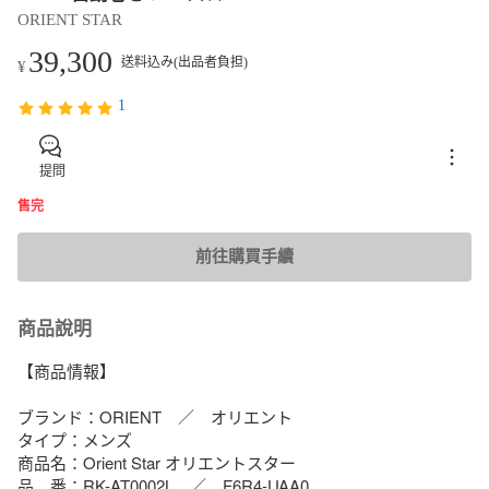
ORIENT STAR
39,300
送料込み(出品者負担)
¥
1
提問
售完
前往購買手續
商品說明
【商品情報】

ブランド：ORIENT　／　オリエント

タイプ：メンズ

商品名：Orient Star オリエントスター

品　番：RK-AT0002L　／　F6R4-UAA0
