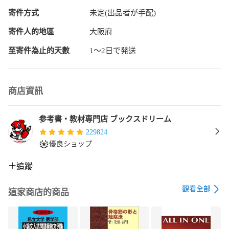
寄件方式
未定(出品者が手配)
■ISBN13■

9784788907522

寄件人的地區
大阪府
■コンディションランク■

至寄件為止的天數
1〜2日で発送
非常に良い

コンディションランク説明

商店資訊
ほぼ新品：未使用に近い状態の商品

非常に良い：傷や汚れが少なくきれいな状態の商品

良い：多少の傷や汚れがあるが、概ね良好な状態の商品(中古
参考書・教材専門店 ブックスドリーム
品として並の状態の商品)

229824
可：傷や汚れが目立つものの、使用には問題ない状態の商品

優良ショップ
■コンディション詳細■

追蹤
書き込みありません。古本ではございますが、使用感少なく
きれいな状態の書籍です。弊社基準で良よりコンデションが
觀看全部
良いと判断された商品となります。水濡れ防止梱包の上、迅
這家商店的商品
速丁寧に発送させていただきます。
