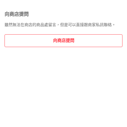
に到着します。

東北地方・新潟県・北海道・沖縄県・離島は、発送後2日での
到着となります。

向商店提問
雖然無法在商店的商品處留言，但是可以直接跟商家私訊聯絡。
商品説明と著しく異なる点があった場合や異なる商品が届い
た場合は、到着後30日間は無条件で着払いでご返品後に返金
向商店提問
させていただきます。取引メッセージにてご連絡ください。