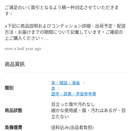
ご満足のいく取引となるよう精一杯対応させていただきま
す。

※下記に商品説明およびコンディション詳細、出荷予定・配送
方法・お届けまでの期間について記載しています。ご確認の
上ご購入ください。

over a half year ago
■商品名■

解決できない問題を、解決できる問題に変える思考法

商品資訊
■出版社■

実務教育出版

本・雑誌・漫画
■著者■

類別
本
トーマス・ウェデル?ウェデルスボルグ

語学・辞書・学習参考書
目立った傷や汚れなし
■発行年■

商品狀態
細かな使用感・傷・汚れはあるが、目
2022/09/02

立たない
■ISBN10■

負擔運費
送料込み(出品者負担)
4788907526
