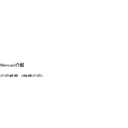
Mercari介紹
公司概要（營運公司）
徵才資訊
新聞稿
官方部落格
新聞素材
Mercari US
m department（エムデパ）
支援