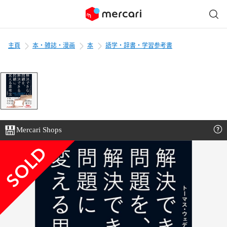
主頁
本・雑誌・漫画
本
語学・辞書・学習参考書
Mercari Shops