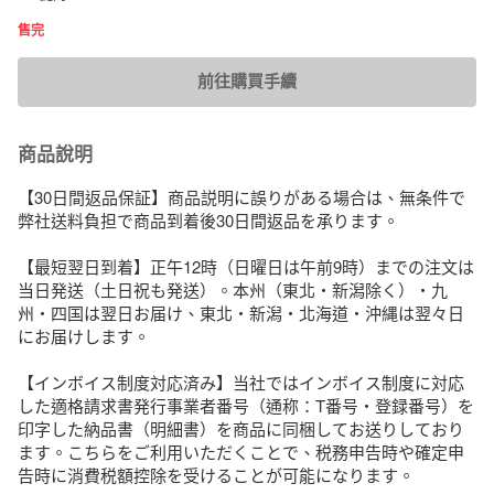
售完
前往購買手續
商品說明
【30日間返品保証】商品説明に誤りがある場合は、無条件で
弊社送料負担で商品到着後30日間返品を承ります。

【最短翌日到着】正午12時（日曜日は午前9時）までの注文は
当日発送（土日祝も発送）。本州（東北・新潟除く）・九
州・四国は翌日お届け、東北・新潟・北海道・沖縄は翌々日
にお届けします。

【インボイス制度対応済み】当社ではインボイス制度に対応
した適格請求書発行事業者番号（通称：T番号・登録番号）を
印字した納品書（明細書）を商品に同梱してお送りしており
ます。こちらをご利用いただくことで、税務申告時や確定申
告時に消費税額控除を受けることが可能になります。
