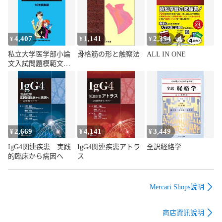
【発送予定日について】

正午12時まで（日曜日は午前9時まで）のご注文は当日に発送
いたします。正午12時（日曜日は午前9時）以降のご注文は翌
日に発送いたします（土曜日・日曜日・祝日も発送していま
4,407
1,141
2,354
¥
¥
¥
す）。

私立大学医学部小論
骨格筋の形と触察法
ALL IN ONE
※土曜日・祝日も正午12時までのご注文は当日に発送いたしま
文入試問題模範文例
す。

集 (2025年度)
※年末年始（12/31～1/3）は除きます。

(例)

・月曜0時～12時までのご注文：月曜日に発送

・月曜12時～24時までのご注文：火曜日に発送

・土曜0時～12時までのご注文：土曜日に発送

2,669
4,141
3,449
¥
¥
¥
・土曜12時～24時のご注文：日曜日に発送

IgG4関連疾患 実践
IgG4関連疾患アトラ
全訳経絡学
・日曜0時～9時までのご注文：日曜日に発送

的臨床から病因へ
ス
・日曜9時～24時のご注文：月曜日に発送

【送付方法について】

Mercari Shops說明
ネコポス、宅配便またはレターパックでの発送となります。

東北地方・新潟県・北海道・沖縄県・離島以外は、発送翌日
商店資訊說明