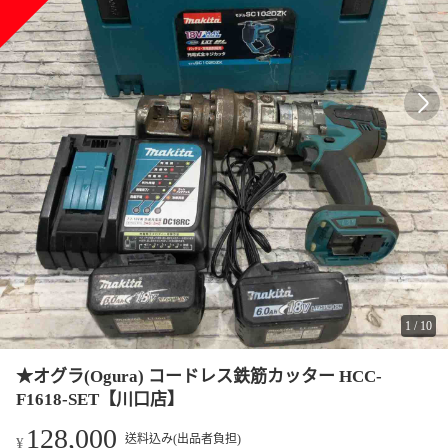
1
/
10
★オグラ(Ogura) コードレス鉄筋カッター HCC-
F1618-SET【川口店】
128,000
送料込み(出品者負担)
¥