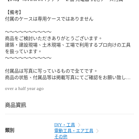
【備考】

付属のケースは専用ケースではありません

～～～～～～～～～～

商品をご検討いただきありがとうございます。

建築・建設現場、土木現場、工場で利用するプロ向けの工具
を扱っています。

～～～～～～～～～～

付属品は写真に写っているもので全てです。

商品の状態、付属品等は掲載写真にてご確認をお願い致しま
す。

over a half year ago
出品されている商品には、店頭にて展示・併売している商品
もございます。

商品資訊
併売のタイミングにより在庫切れとなってしまう場合もござ
いますのでご了承ください。

DIY・工具
【保証について】

類別
電動工具・エア工具
商品が到着したらすぐに受取評価はせず、内容や動作に不備
その他