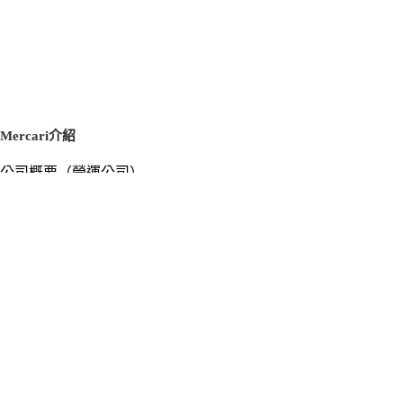
Mercari介紹
公司概要（營運公司）
徵才資訊
新聞稿
官方部落格
新聞素材
Mercari US
m department（エムデパ）
支援
支援中心（使用指南／洽詢）
洽詢清單
隱私權與使用條款