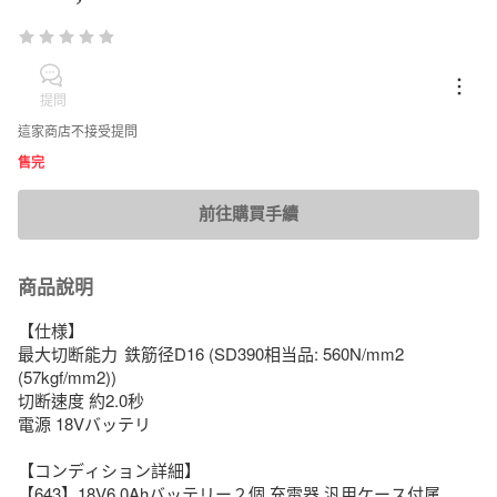
提問
這家商店不接受提問
售完
前往購買手續
商品說明
【仕様】

最大切断能力	鉄筋径D16 (SD390相当品: 560N/mm2 
(57kgf/mm2))

切断速度	約2.0秒

電源 18Vバッテリ

【コンディション詳細】

【643】18V6.0Ahバッテリー２個 充電器 汎用ケース付属
