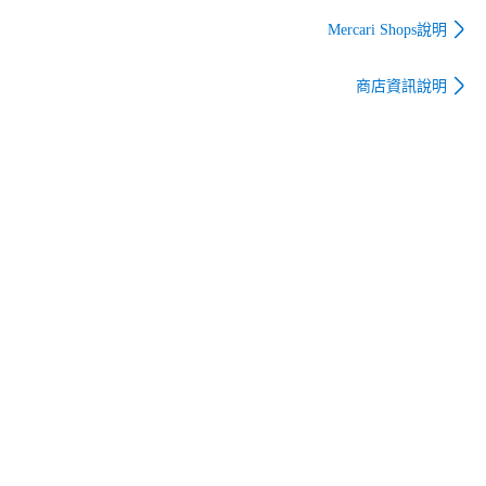
イト ELV-300LT【町
AIZ32APILT/10 10本
田店】
入り 4箱セット【町
Mercari Shops說明
田店】
商店資訊說明