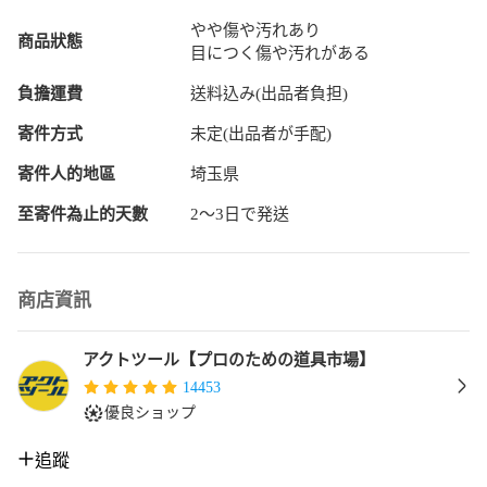
がないかご確認ください。

やや傷や汚れあり
万が一、不備がございましたら商品到着後から7日間以内に、
商品狀態
目につく傷や汚れがある
取引メッセージにてご連絡をお願い致します。

バッテリー及び先端工具などの消耗品は保証の対象外となり
負擔運費
送料込み(出品者負担)
ます。

問題が解決していない状態での受取評価・キャンセル申請は
寄件方式
未定(出品者が手配)
お控えください。

寄件人的地區
埼玉県
【配送について】

配送方法は変更できませんのでご了承ください。

至寄件為止的天數
2〜3日で発送
※配送先が沖縄県の場合、陸送のため到着にお時間がかかりま
す。

又、離島の場合は商品到着に10日前後かかる場合がございま
商店資訊
すのでご了承下さい。

【領収書について】

アクトツール【プロのための道具市場】
弊社にて領収書の発行は行っていません。

14453
購入時に自動送付されるメールや、決済手段ごとに発行され
優良ショップ
る利用明細等で代替をお願いいたします。

追蹤
領収書代わりに使える書類(領収書の代わりに証憑書類として