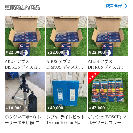
使えます。)

觀看全部
クレジットカード払い：カード会社が発行する利用明細

這家商店的商品
コンビニ／ATM払い：コンビニが発行するレシート(領収書)や
利用明細

キャリア決済：携帯会社のご利用(請求)明細
22,000
22,000
22,000
¥
¥
¥
ABUS アブス
ABUS アブス
ABUS アブス
DISKUS ディスカス
DISKUS ディスカス
DISKUS ディスカス
南京錠 24IB-70 6個入
南京錠 24IB-70 6個入
南京錠 24IB-70 6入
【町田店】
【町田店】
【町田店】
10,000
40,000
42,000
¥
¥
¥
◇タジマ(Tajima) レ
シブヤ ライトビット
ボッシュ(BOSCH) マ
ーザー墨出し器 エレ
130mm 100mm 2個セ
ルチツールブレード
ベーター三脚 3000ラ
ット【町田店】
スターロック