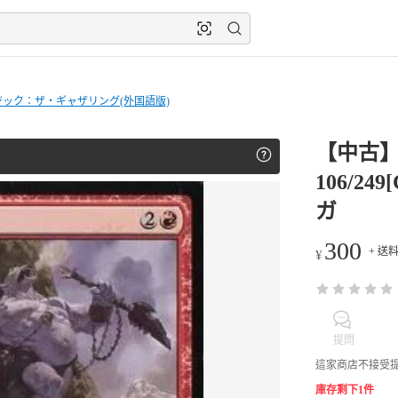
ジック：ザ・ギャザリング(外国語版)
【中古
106/24
ガ
300
+ 送料 
¥
提問
這家商店不接受
庫存剩下1件