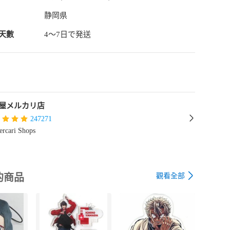
静岡県
天數
4〜7日で発送
屋メルカリ店
247271
rcari Shops
觀看全部
的商品