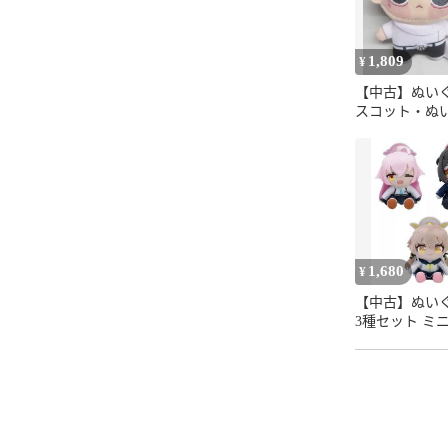
1,809
¥
【中古】ぬい
スコット・ぬ
バッジ 乙骨憂
ぴぬいぷち7 
戦」
1,680
¥
【中古】ぬいぐ
3種セット ミ
るみVol.2(EX
アーカイブ」