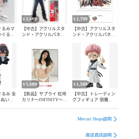
3,609
2,799
¥
¥
ぐるみマ
【中古】アクリルスタ
【中古】アクリルスタ
いぐるみ
ンド・アクリルパネル
ンド・アクリルパネル
太 ちょ
山田一郎
不死川実弥 アクリルス
「呪術廻
OfficialGuideBook+シリ
タンド 「リアル
ーズ アクリルスタンド
WEBSHOPくじ＆
「ヒプノシスマイク
WEBSHOPくじ 劇場版
×AIMON」 中国限定
鬼滅の刃 無限城編 第
一章 猗窩座再来 柱 不
死川実弥 エンドロール
イラスト」 C賞 C107グ
5,680
1,500
¥
¥
ッズ
るみ 全
【新品】サプライ 虹咲
【中古】トレーディン
ニぬいぐ
カリナ～INFINITY～専
グフィギュア 宿儺
) 「ブルー
用バインダー
「PalVerse 呪術廻戦」
Mercari Shops說明
商店資訊說明