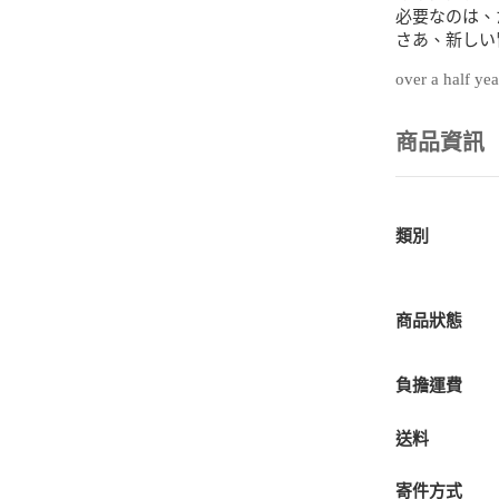
必要なのは、
さあ、新しい
over a half ye
商品資訊
類別
商品狀態
負擔運費
送料
寄件方式