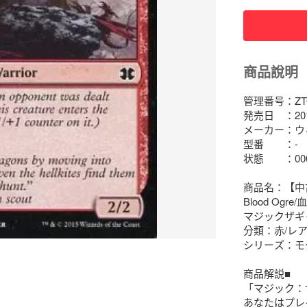
商品說明
管理番号：ZTOK
発売日　：2015/
メーカー：ウ
型番　　：-

状態　　：000
商品名：【中古
Blood Ogre
マジックザギャ
分類：赤/レア
シリーズ：モダ
商品解説■

「マジック：
あなたはプレ