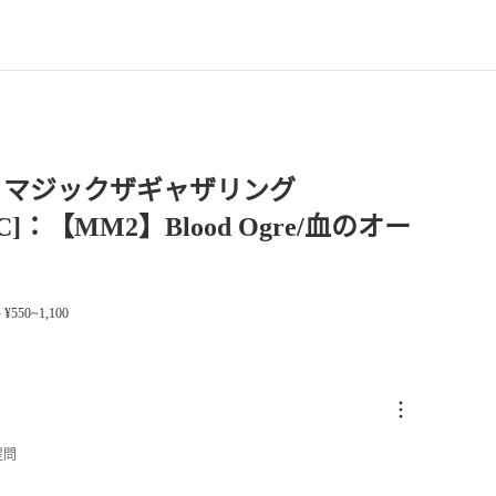
】マジックザギャザリング
9[C]：【MM2】Blood Ogre/血のオー
¥550~1,100
提問