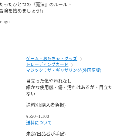
たったひとつの『魔法』のルール。

冒険を始めましょう!」
ar ago
ゲーム・おもちゃ・グッズ
トレーディングカード
マジック：ザ・ギャザリング(外国語版)
目立った傷や汚れなし
細かな使用感・傷・汚れはあるが、目立た
ない
送料別(購入者負担)
¥550~1,100
送料について
未定(出品者が手配)