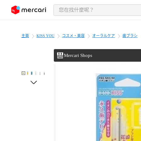
跳至內容
主頁
KISS YOU
コスメ・美容
オーラルケア
歯ブラシ
Mercari Shops