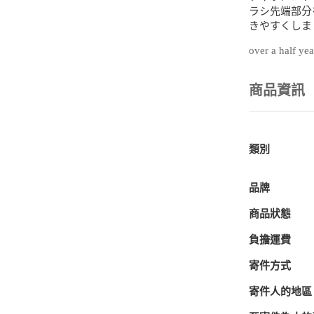
ラシ先端部分
きやすくしま
over a half ye
商品資訊
類別
品牌
商品狀態
負擔運費
寄件方式
寄件人的地區