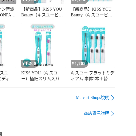
¥
¥
オン音波
【新商品】KISS YOU
【新商品】KISS YOU
ONPA
Beauty（キスユービュ
Beauty（キスユービュ
パホー
ーティー） 極細ラバー
ーティー） 極細ラバー
USB充電
毛 ふつう 本体1 ＋替
毛 ふつう 替えブラシ
え（2本入り）お試しセ
12本セット（2P×6）
ット
1,200
1,705
¥
¥
キスユ
KISS YOU（キスユ
キスユー フラットミデ
ミディア
ー）極細スリムスパイ
ィアム 本体1本＋替え6
つう 本
ラル ふつう 本体1
本（2本✕3P) セット
本入
＋替え（2本入り） お
歯科衛生士共同開発
セット
試しセット イオン歯
虫歯予防歯ブラシ
Mercari Shops說明
シ 歯科
ブラシ 歯科衛生士共
 虫歯予
同開発 歯周病予防
商店資訊說明
問