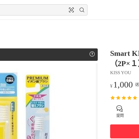
Smart
（2P×
KISS YOU
1,000
送
¥
提問