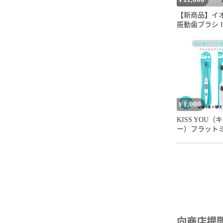
¥
【新商品】イ
振動歯ブラシ I
home(イオン
ム） DH-411 
式
1,000
¥
KISS YOU（
ー）フラット
ム 本体 ふ
体1 ＋替え（2
り） お試し
イオン歯ブラ
衛生士共同開発
防
向商店提