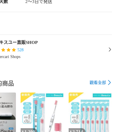
天數
2〜3日で発送
キスユー直販SHOP
528
rcari Shops
觀看全部
的商品
1,200
2,714