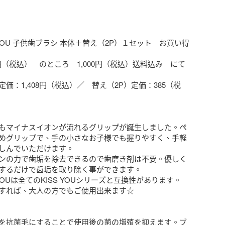
ISS YOU 子供歯ブラシ 本体＋替え（2P）１セット　お買い得
3円（税込）　のところ　1,000円（税込）送料込み　にて


価：1,408円（税込）／　替え（2P）定価：385（税
もマイナスイオンが流れるグリップが誕生しました。ペ
めグリップで、手の小さなお子様でも握りやすく、手軽
しんでいただけます。

ンの力で歯垢を除去できるので歯磨き剤は不要。優しく
するだけで歯垢を取り除く事ができます。

SS YOUは全てのKISS YOUシリーズと互換性があります。

すれば、大人の方でもご使用出来ます☆

を抗菌毛にすることで使用後の菌の増殖を抑えます。ブ