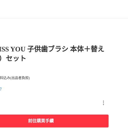
 KISS YOU 子供歯ブラシ 本体＋替え
１）セット
料込み(出品者負担)
7
前往購買手續