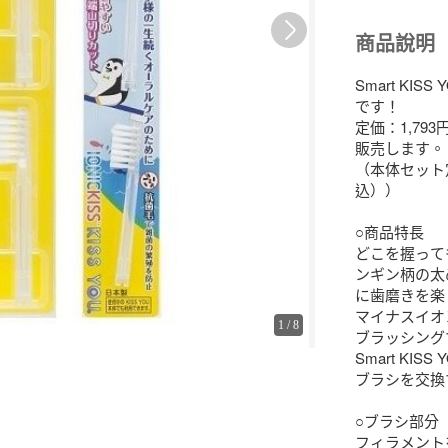
商品說明
Smart K
です！

定価：1,79
販売します。　
（本体セット定
込））

○商品特長

どこを握って
ンギン柄の太
に歯磨きを楽
マイナスイオ
1
/
8
ブラッシング
Smart KI
ブラシを交換
○ブラシ部分

フィラメント