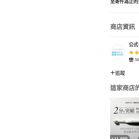
至寄件為止的
商店資訊
公式
Me
追蹤
這家商店
11,000