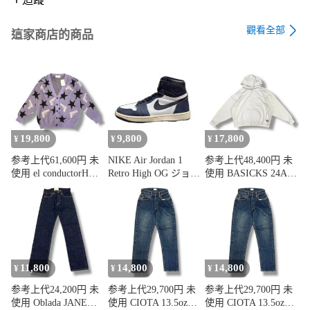
觀看全部
這家商店的商品
19,800
9,800
17,800
¥
¥
¥
参考上代61,600円 未
NIKE Air Jordan 1
参考上代48,400円 未
使用 el conductorH
Retro High OG ジョー
使用 BASICKS 24AW
22AW MOHAIR
ダン1 ミッドナイト
Bear Hoodie ベアーフ
CARDIGAN モヘアニ
ネイビー ナイキ
ーディ ジップパーカ
ットカーディガン セ
DZ5485-401 ネイビー
ー スウェット ベイシ
ーター コンダクター
25cm （20522M）
ックス S2.5-0401 グ
PD22AN01 パープル
レー M （871MG）
2 （874MG）
11,800
14,800
14,800
¥
¥
¥
参考上代24,200円 未
参考上代29,700円 未
参考上代29,700円 未
使用 Oblada JANE
使用 CIOTA 13.5ozテ
使用 CIOTA 13.5ozテ