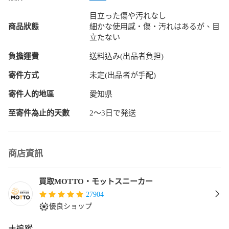
目立った傷や汚れなし
商品狀態
細かな使用感・傷・汚れはあるが、目
立たない
負擔運費
送料込み(出品者負担)
寄件方式
未定(出品者が手配)
寄件人的地區
愛知県
至寄件為止的天數
2〜3日で発送
商店資訊
買取MOTTO・モットスニーカー
27904
優良ショップ
追蹤