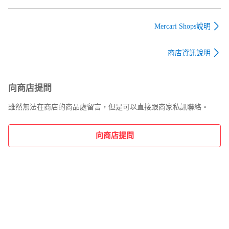
JEANS ジェーンジー
ーパードデニム ジー
ーパードデニム ジー
ンズ デニムパンツ オ
ンズ シオタ NPTL-
ンズ シオタ NPTL-
ブラダ F2210DP04 イ
2TP-PIDBL-D インデ
2TP-PIDBL-D インデ
Mercari Shops說明
ンディゴ 24
ィゴ 27 （867MG）
ィゴ 25 （865MG）
（868MG）
商店資訊說明
向商店提問
雖然無法在商店的商品處留言，但是可以直接跟商家私訊聯絡。
向商店提問