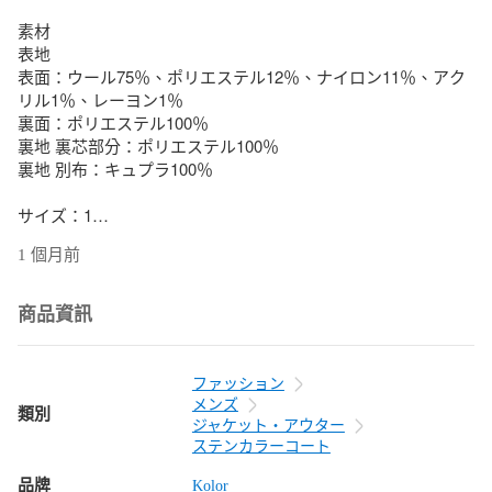
素材

表地

表面：ウール75％、ポリエステル12％、ナイロン11％、アク
リル1％、レーヨン1％

裏面：ポリエステル100％

裏地 裏芯部分：ポリエステル100％

裏地 別布：キュプラ100％

サイズ：1

詳細：(約) 肩幅53cm 身幅 60cm 着丈98cm(ネックの付け根か
1 個月前
ら裾まで) 袖丈59cm 

付属品：無し

商品資訊
商品状態：特筆すべき傷や汚れが無い良好な状態の中古品で
す。

ファッション
メンズ
類別
管理番号：98551A5
ジャケット・アウター
ステンカラーコート
品牌
Kolor