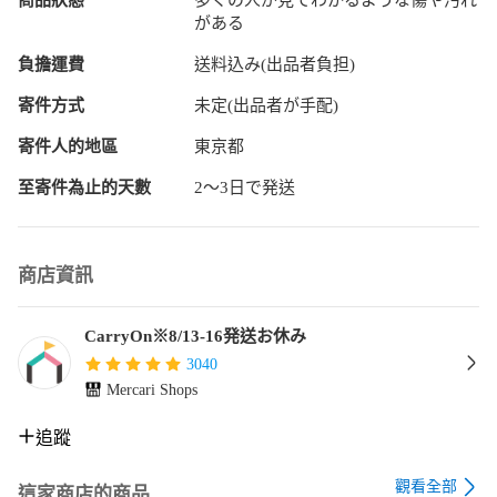
がある
負擔運費
送料込み(出品者負担)
寄件方式
未定(出品者が手配)
寄件人的地區
東京都
至寄件為止的天數
2〜3日で発送
商店資訊
CarryOn※8/13-16発送お休み
3040
Mercari Shops
追蹤
觀看全部
這家商店的商品