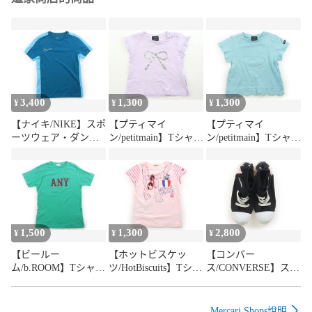
3,400
1,300
1,300
¥
¥
¥
【ナイキ/NIKE】スポ
【プティマイ
【プティマイ
ーツウェア・ダンス
ン/petitmain】Tシャ
ン/petitmain】Tシャ
ウェア 130サイズ 男
ツ・カットソー 80サ
ツ・カットソー 90サ
の子【子供服・ベビ
イズ 女の子【子供
イズ 女の子【子供
ー服】（2205756）
服・ベビー服】
服・ベビー服】
（2205755）
（2205754）
1,500
1,300
2,800
¥
¥
¥
【ビールー
【ホットビスケッ
【コンバー
ム/b.ROOM】Tシャ
ツ/HotBiscuits】Tシャ
ス/CONVERSE】スニ
ツ・カットソー 150
ツ・カットソー 100
ーカー 靴20cm～ 女
サイズ 男の子【子供
サイズ 女の子【子供
の子【子供服・ベビ
服・ベビー服】
服・ベビー服】
ー服】（2161149）
Mercari Shops說明