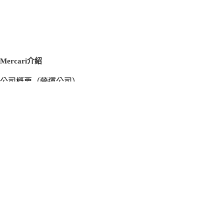
Mercari介紹
公司概要（營運公司）
徵才資訊
新聞稿
官方部落格
新聞素材
Mercari US
m department（エムデパ）
支援
支援中心（使用指南／洽詢）
洽詢清單
隱私權與使用條款
Mercari使用條款