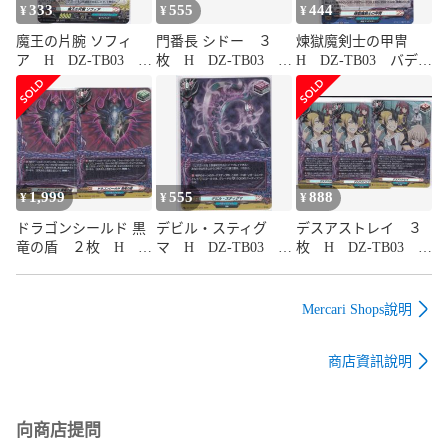
333
555
444
¥
¥
¥
魔王の片腕 ソフィ
門番長 シドー ３
煉獄魔剣士の甲冑
ア H DZ-TB03 バ
枚 H DZ-TB03 バ
H DZ-TB03 バディ
ディファイト ヴァ
ディファイト ヴァ
ファイト ヴァンガ
ンガード ちゅうて
ンガード ちゅうて
ード ちゅうてつ
つ H90
つ H89
H88
1,999
555
888
¥
¥
¥
ドラゴンシールド 黒
デビル・スティグ
デスアストレイ ３
竜の盾 ２枚 H
マ H DZ-TB03 バ
枚 H DZ-TB03 バ
DZ-TB03 バディフ
ディファイト ヴァ
ディファイト ヴァ
ァイト ヴァンガー
ンガード ちゅうて
ンガード ちゅうて
ド ちゅうてつ H87
つ H86
つ H85
Mercari Shops說明
商店資訊說明
向商店提問