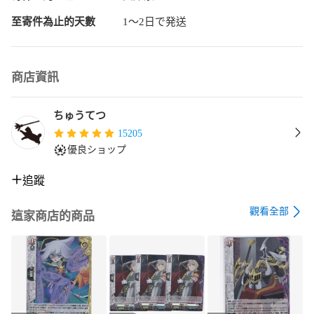
至寄件為止的天數
1〜2日で発送
商店資訊
ちゅうてつ
15205
優良ショップ
追蹤
觀看全部
這家商店的商品