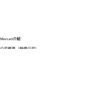
Mercari介紹
公司概要（營運公司）
徵才資訊
新聞稿
官方部落格
新聞素材
Mercari US
m department（エムデパ）
支援
支援中心（使用指南／洽詢）
洽詢清單
隱私權與使用條款