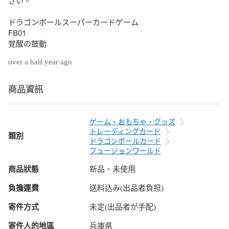
さい。

ドラゴンボールスーパーカードゲーム

FB01

覚醒の鼓動
over a half year ago
商品資訊
ゲーム・おもちゃ・グッズ
トレーディングカード
類別
ドラゴンボールカード
フュージョンワールド
商品狀態
新品、未使用
負擔運費
送料込み(出品者負担)
寄件方式
未定(出品者が手配)
寄件人的地區
兵庫県