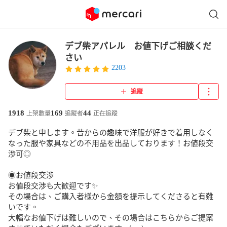
デブ柴アパレル お値下げご相談くだ
さい
2203
追蹤
1918
169
44
上架數量
追蹤者
正在追蹤
デブ柴と申します。昔からの趣味で洋服が好きで着用しなく
なった服や家具などの不用品を出品しております！お値段交
渉可◎

◉お値段交渉

お値段交渉も大歓迎です✨

その場合は、ご購入者様から金額を提示してくださると有難
いです。

大幅なお値下げは難しいので、その場合はこちらからご提案