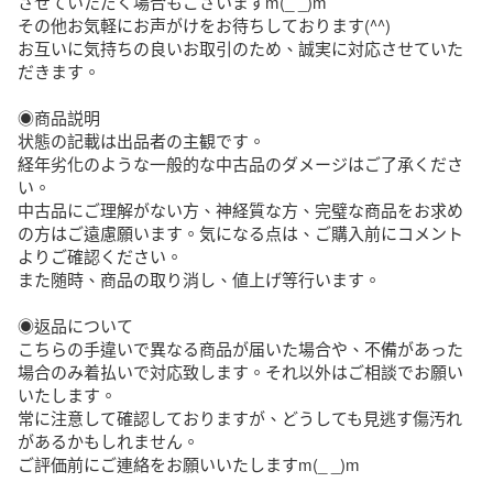
させていただく場合もございますm(_ _)m

その他お気軽にお声がけをお待ちしております(^^)

お互いに気持ちの良いお取引のため、誠実に対応させていた
だきます。

◉商品説明

状態の記載は出品者の主観です。

経年劣化のような一般的な中古品のダメージはご了承くださ
い。

中古品にご理解がない方、神経質な方、完璧な商品をお求め
の方はご遠慮願います。気になる点は、ご購入前にコメント
よりご確認ください。

また随時、商品の取り消し、値上げ等行います。

◉返品について

こちらの手違いで異なる商品が届いた場合や、不備があった
場合のみ着払いで対応致します。それ以外はご相談でお願い
いたします。

常に注意して確認しておりますが、どうしても見逃す傷汚れ
があるかもしれません。

ご評価前にご連絡をお願いいたしますm(_ _)m
