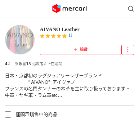
AIVANO Leather
11
追蹤
42
15
2
上架數量
追蹤者
正在追蹤
日本・京都初のラグジュアリーレザーブランド

　　　　　“ AIVANO”  アイヴァノ

フランスの名門タンナーの本革を主に取り扱っております。

牛革、ヤギ革、ラム革etc…
僅顯示銷售中的商品