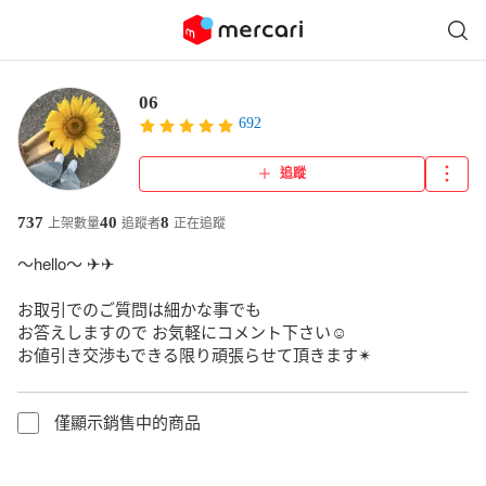
06
692
追蹤
737
40
8
上架數量
追蹤者
正在追蹤
〜hello〜 ✈︎✈︎

お取引でのご質問は細かな事でも

お答えしますので お気軽にコメント下さい☺︎

お値引き交渉もできる限り頑張らせて頂きます✴︎
僅顯示銷售中的商品