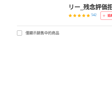
リー_残念評価
542
追
僅顯示銷售中的商品