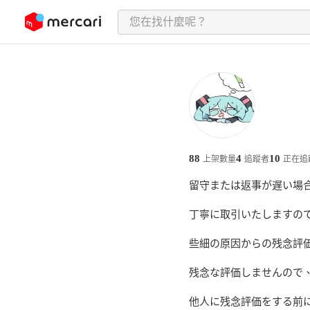
跳至內容
88
4
10
上架數量
追蹤者
正在追
留守または返事が遅い場
丁寧に取引いたしますので
些細の原因からの残念評価
残念な評価しませんので、
他人に残念評価をする前