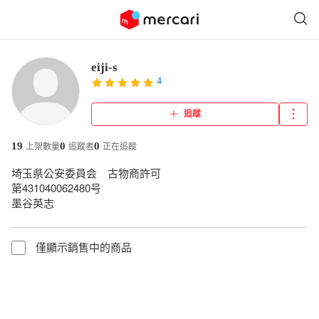
eiji-s
4
追蹤
19
0
0
上架數量
追蹤者
正在追蹤
埼玉県公安委員会　古物商許可

第431040062480号

墨谷英志
僅顯示銷售中的商品