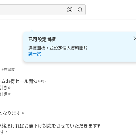
已可設定圖標
選擇圖標，並設定個人資料圖片
試一試
正在追蹤
ームお得セール開催中✨

き⭐️

き⭐️

となります。

絡頂ければお値下げ対応をさせていただきます❣️

す。
