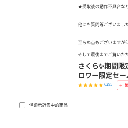
★受取後の動作不具合な
他にも質問等ございました
至らぬ点もございますが何
そして最後までご覧いただ
さくら✨期間限
ロワー限定セー
6295
僅顯示銷售中的商品