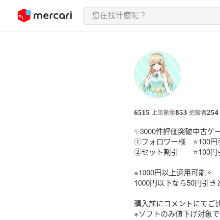
跳至內容
6515
853
254
上架數量
追蹤者
✨3000件評価突破中古ゲ
①フォロワー様　⭐️100円引
②セット割引　　⭐️100円引
※1000円以上適用可能。

1000円以下なら50円引き
購入前にコメントにてご連
※ソフトのみ値下げ対象で