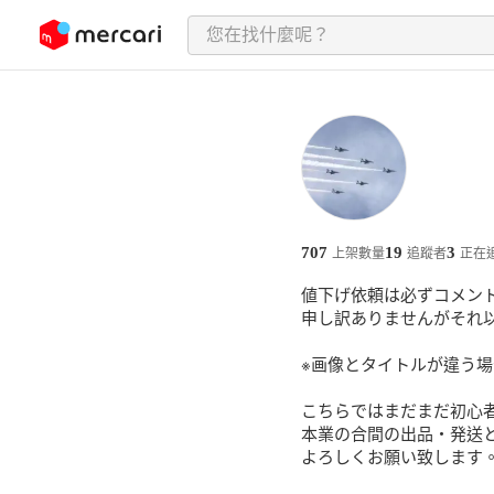
跳至內容
707
19
3
上架數量
追蹤者
正在
値下げ依頼は必ずコメント
申し訳ありませんがそれ
※画像とタイトルが違う場
こちらではまだまだ初心者
本業の合間の出品・発送と
よろしくお願い致します。