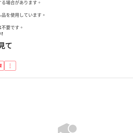
る場合があります。

品を使用しています。

不要です。

️
見て
蹤