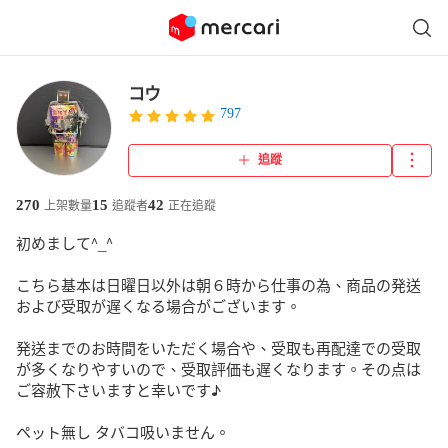
コウ
797
追蹤
270
15
42
上架數量
追蹤者
正在追蹤
初めまして^_^

こちら基本は日曜日以外は朝６時から仕事の為、商品の発送
および受取が遅くなる場合がございます。

発送までのお時間をいただく場合や、受取も再配達での受取
が多くなりやすいので、受取評価も遅くなります。その点は
ご容赦下さいますと幸いです♪

ペット無し タバコ吸いません。
