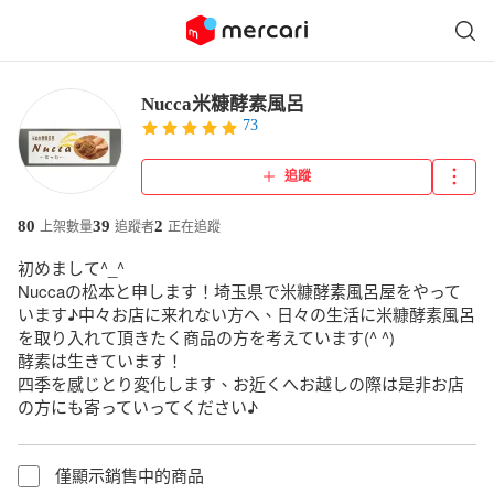
Nucca米糠酵素風呂
73
追蹤
80
39
2
上架數量
追蹤者
正在追蹤
初めまして^_^

Nuccaの松本と申します！埼玉県で米糠酵素風呂屋をやって
います♪中々お店に来れない方へ、日々の生活に米糠酵素風呂
を取り入れて頂きたく商品の方を考えています(^ ^)

酵素は生きています！

四季を感じとり変化します、お近くへお越しの際は是非お店
の方にも寄っていってください♪
僅顯示銷售中的商品