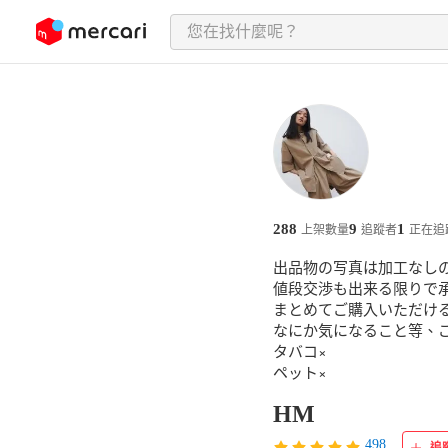
跳至內容
288
9
1
上架數量
追蹤者
正在追
出品物の写真は加工なしの
値段交渉も出来る限りで承
まとめてご購入いただける
なにか気になること等、
タバコ×

ペット×
HM
498
追