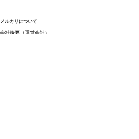
メルカリについて
会社概要（運営会社）
採用情報
プレスリリース
公式ブログ
プレスキット
メルカリUS
メルカリShops
m department（エムデパ）
ヘルプ
ヘルプセンター（ガイド・お問い合わせ）
メルカリShopsでショップを開設する
メルカリShops ショップ管理画面にログイン
メルカリShops出店者向けガイド
お問い合わせ一覧
フリーワードから商品をさがす
プライバシーと利用規約