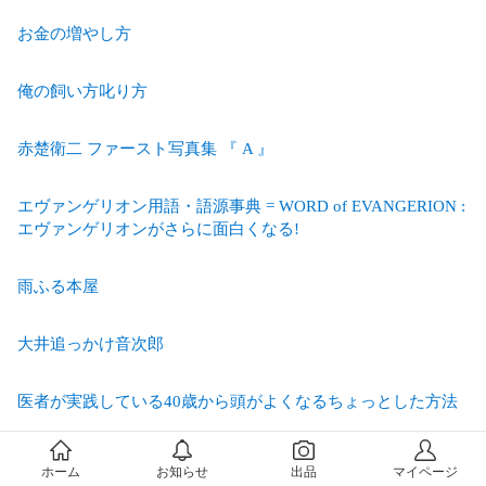
お金の増やし方
俺の飼い方叱り方
赤楚衛二 ファースト写真集 『 A 』
エヴァンゲリオン用語・語源事典 = WORD of EVANGERION :
エヴァンゲリオンがさらに面白くなる!
雨ふる本屋
大井追っかけ音次郎
医者が実践している40歳から頭がよくなるちょっとした方法
愛しの夜行列車 : 全列車、のってます
ホーム
お知らせ
出品
マイページ