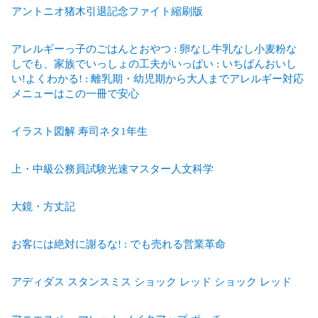
アントニオ猪木引退記念ファイト縮刷版
アレルギーっ子のごはんとおやつ : 卵なし牛乳なし小麦粉な
しでも、家族でいっしょの工夫がいっぱい : いちばんおいし
い!よくわかる! : 離乳期・幼児期から大人までアレルギー対応
メニューはこの一冊で安心
イラスト図解 寿司ネタ1年生
上・中級公務員試験光速マスター人文科学
大鏡・方丈記
お客には絶対に謝るな! : でも売れる営業革命
アディダス スタンスミス ショック レッド ショック レッド