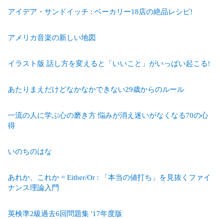
アイデア・サンドイッチ : ベーカリー18店の絶品レシピ!
アメリカ音楽の新しい地図
イラスト版 話し方を変えると「いいこと」がいっぱい起こる!
あたりまえだけどなかなかできない29歳からのルール
一流の人に学ぶ心の磨き方 悩みが消え迷いがなくなる70の心
得
いのちのはな
あれか、これか = Either/Or : 「本当の値打ち」を見抜くファイ
ナンス理論入門
英検準2級過去6回問題集 '17年度版