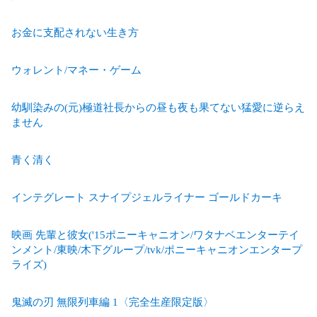
お金に支配されない生き方
ウォレント/マネー・ゲーム
幼馴染みの(元)極道社長からの昼も夜も果てない猛愛に逆らえ
ません
青く清く
インテグレート スナイプジェルライナー ゴールドカーキ
映画 先輩と彼女('15ポニーキャニオン/ワタナベエンターテイ
ンメント/東映/木下グループ/tvk/ポニーキャニオンエンタープ
ライズ)
鬼滅の刃 無限列車編 1〈完全生産限定版〉