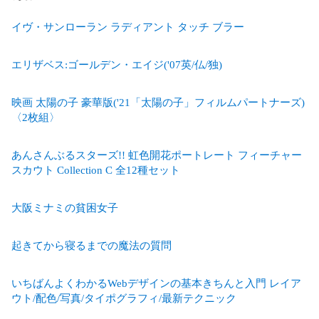
イヴ・サンローラン ラディアント タッチ ブラー
エリザベス:ゴールデン・エイジ('07英/仏/独)
映画 太陽の子 豪華版('21「太陽の子」フィルムパートナーズ)
〈2枚組〉
あんさんぶるスターズ!! 虹色開花ポートレート フィーチャー
スカウト Collection C 全12種セット
大阪ミナミの貧困女子
起きてから寝るまでの魔法の質問
いちばんよくわかるWebデザインの基本きちんと入門 レイア
ウト/配色/写真/タイポグラフィ/最新テクニック