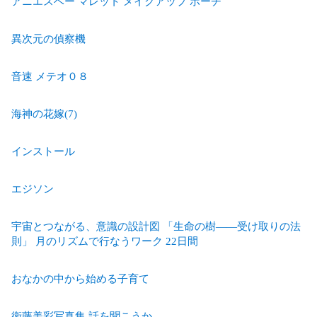
アニエスベー マレット メイクアップ ポーチ
異次元の偵察機
音速 メテオ０８
海神の花嫁(7)
インストール
エジソン
宇宙とつながる、意識の設計図 「生命の樹――受け取りの法
則」 月のリズムで行なうワーク 22日間
おなかの中から始める子育て
衛藤美彩写真集 話を聞こうか。