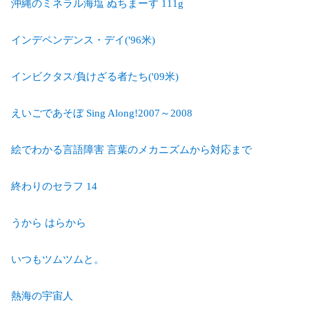
沖縄のミネラル海塩 ぬちまーす 111g
インデペンデンス・デイ('96米)
インビクタス/負けざる者たち('09米)
えいごであそぼ Sing Along!2007～2008
絵でわかる言語障害 言葉のメカニズムから対応まで
終わりのセラフ 14
うから はらから
いつもツムツムと。
熱海の宇宙人