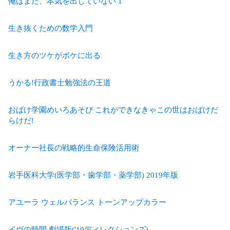
俺はまだ、本気を出していない 1
生き抜くための数学入門
生き方のツケがボケに出る
うかる!行政書士勉強法の王道
おばけ学園めいろあそび これができなきゃこの世はおばけだ
らけだ!
オーナー社長の戦略的生命保険活用術
岩手医科大学(医学部・歯学部・薬学部) 2019年版
アユーラ ウェルバランス トーンアップカラー
イヴの時間 劇場版('10ディレクションズ)