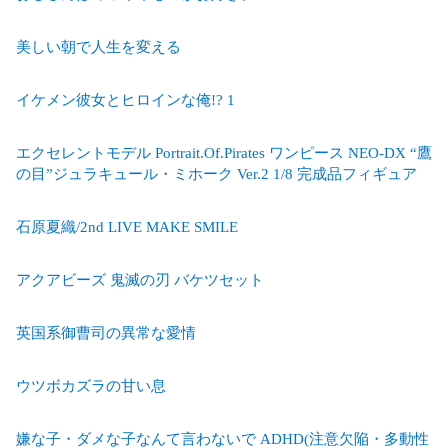
美しい朝で人生を変える
イケメン彼女とヒロインな俺!? 1
エクセレントモデル Portrait.Of.Pirates ワンピース NEO-DX “鷹
の目”ジュラキュール・ミホーク Ver.2 1/8 完成品フィギュア
石原夏織/2nd LIVE MAKE SMILE
アクアビーズ 鬼滅の刃 バケツセット
英国系御曹司の異常な愛情
ウツボカズラの甘い息
嫌な子・ダメな子なんて言わないで ADHD(注意欠陥・多動性