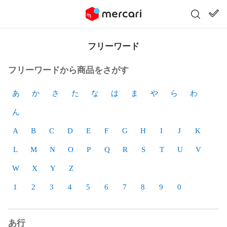
フリーワード
フリーワードから商品をさがす
あ
か
さ
た
な
は
ま
や
ら
わ
ん
A
B
C
D
E
F
G
H
I
J
K
L
M
N
O
P
Q
R
S
T
U
V
W
X
Y
Z
1
2
3
4
5
6
7
8
9
0
あ行