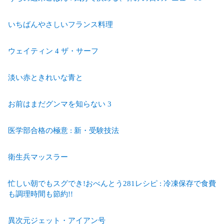
いちばんやさしいフランス料理
ウェイティン 4 ザ・サーフ
淡い赤ときれいな青と
お前はまだグンマを知らない 3
医学部合格の極意 : 新・受験技法
衛生兵マッスラー
忙しい朝でもスグでき!おべんとう281レシピ : 冷凍保存で食費
も調理時間も節約!!
異次元ジェット・アイアン号