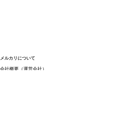
メルカリについて
会社概要（運営会社）
採用情報
プレスリリース
公式ブログ
プレスキット
メルカリUS
メルカリShops
m department（エムデパ）
ヘルプ
ヘルプセンター（ガイド・お問い合わせ）