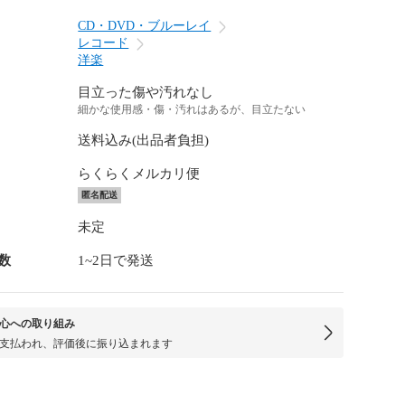
CD・DVD・ブルーレイ
レコード
洋楽
目立った傷や汚れなし
細かな使用感・傷・汚れはあるが、目立たない
送料込み(出品者負担)
らくらくメルカリ便
匿名配送
未定
数
1~2日で発送
心への取り組み
支払われ、評価後に振り込まれます