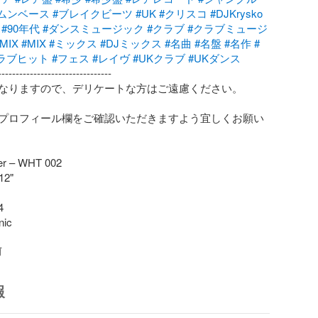
ムンベース
#ブレイクビーツ
#UK
#クリスコ
#DJKrysko
#90年代
#ダンスミュージック
#クラブ
#クラブミュージ
MIX
#MIX
#ミックス
#DJミックス
#名曲
#名盤
#名作
#
ラブヒット
#フェス
#レイヴ
#UKクラブ
#UKダンス
-------------------------------

なりますので、デリケートな方はご遠慮ください。

プロフィール欄をご確認いただきますよう宜しくお願い
er – WHT 002

2"



ic

前
報