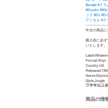
#jungle
#ドラ
#Krysko
#90s
ック
#DJ
#DJ
アンセム
#ク
-------------------
中古の商品に
購入前に必ず
いたします。

Label:Whatev
Format:Vinyl, 1
Country:UK

Released:1994
Genre:Electron
Style:Jungle
半年以上
商品の情