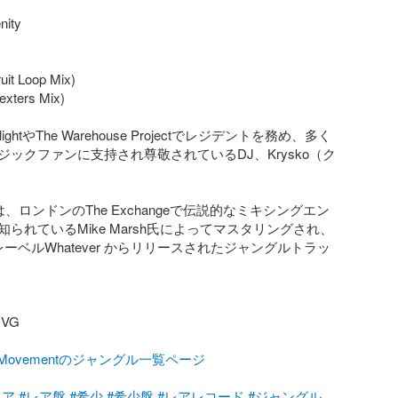
ity

uit Loop Mix)

exters Mix)

dlightやThe Warehouse Projectでレジデントを務め、多く
ジックファンに支持され尊敬されているDJ、Krysko（ク
y」は、ロンドンのThe Exchangeで伝説的なミキシングエン
られているMike Marsh氏によってマスタリングされ、
KレーベルWhatever からリリースされたジャングルトラッ
G

talMovementのジャングル一覧ページ
レア
#レア盤
#希少
#希少盤
#レアレコード
#ジャングル