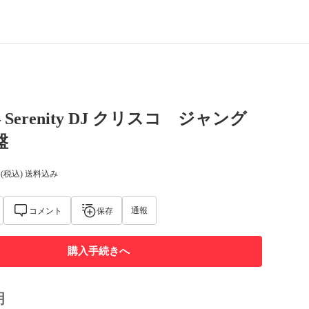
 – Serenity DJ クリスコ ジャング
盤
(税込) 送料込み
通報
コメント
保存
購入手続きへ
明