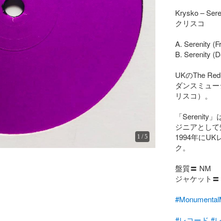
Krysko – Seren
クリスコ

A. Serenity (Fr
B. Serenity (D
UKのThe Re
ダンスミュー
リスコ）。

「Serenit
ジニアとして知
1994年にU
1
/
5
ク。

盤質〓 NM

ジャケット〓 V
#Monumen
#レコード
#