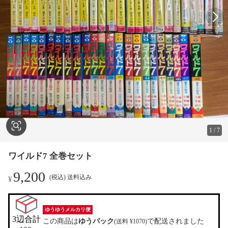
1
/
7
ワイルド7 全巻セット
9,200
(税込) 送料込み
¥
ゆうゆうメルカリ便
3辺合計

この商品は
ゆうパック
で配送されました
(送料 ¥1070)