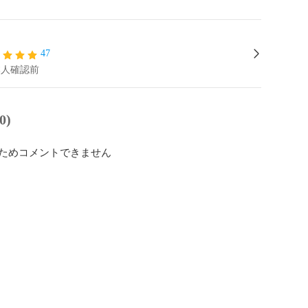
47
本人確認前
0)
ためコメントできません