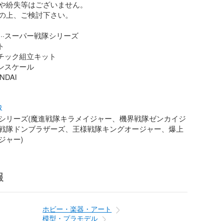
や紛失等はございません。

の上、ご検討下さい。

··スーパー戦隊シリーズ



スチック組立キット

ンスケール

隊
シリーズ(魔進戦隊キラメイジャー、機界戦隊ゼンカイジ
戦隊ドンブラザーズ、王様戦隊キングオージャー、爆上
ジャー)
報
ホビー・楽器・アート
模型・プラモデル