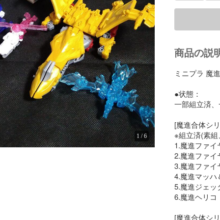
商品の説
ミニプラ 魔進
●状態：

一部組立済、
[魔進合体シリ
※組立済(素
1
/
6
1.魔進ファイヤ
2.魔進ファイヤ
3.魔進ファイヤ
4.魔進マッハ
5.魔進ジェッタ
6.魔進ヘリコ

[魔進合体シリ