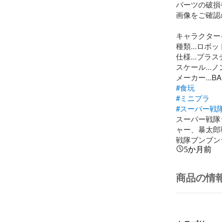
パーツの破損
画像をご確認
キャラクター·
種類...ロボット
仕様...プラ
スケール...ノ
#食玩
#ミニプラ
#スーパー戦
スーパー戦隊
ャー、暴太郎
戦隊ブンブン
5か月前
商品の情