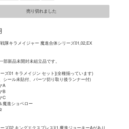
売り切れました
明
戦隊キラメイジャー 魔進合体シリーズ01,02,EX

一部新品未開封未組立品です。

ーズ01 キラメイジン セット](全種揃っています)

組、シール未貼付、パーツ切り取り後ランナー付)

A

B

C

＆魔進ショベロー



ーズ02 キングエクスプレス](1.魔進ジョーキーAがあり