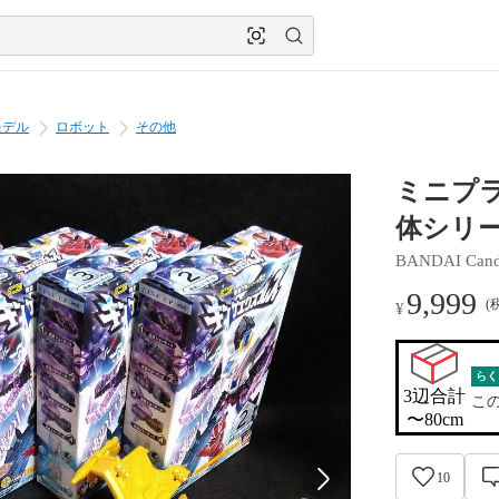
モデル
ロボット
その他
ミニプラ
体シリーズ
BANDAI Can
9,999
(
¥
らく
3辺合計

こ
〜80cm
10