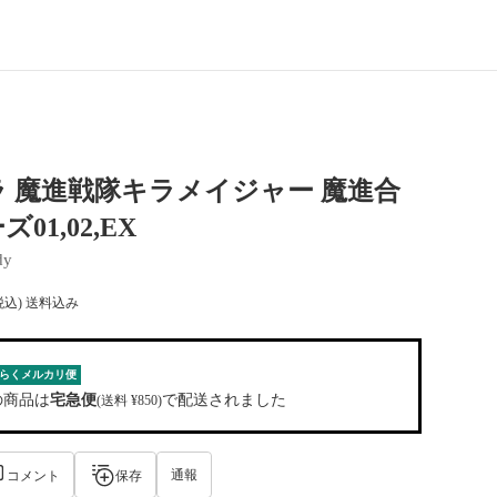
 魔進戦隊キラメイジャー 魔進合
01,02,EX
dy
税込) 送料込み
らくメルカリ便
の商品は
宅急便
で配送されました
(送料 ¥850)
通報
コメント
保存