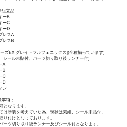
組立品

ーB

ーC

ーD

プレスA

プレスB

ーズEX グレイトフルフェニックス](全種揃っています)

組、シール未貼付、パーツ切り取り後ランナー付)

A

B

C

D

ィン

事項：

可となります。

ては塗装を考えていた為、現状は素組、シール未貼付、
取り付けとなっております。

パーツ切り取り後ランナー及びシール付となります。
