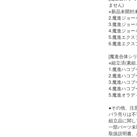
ません)

※新品未開封未
2.魔進ジョーキ
3.魔進ジョーキ
4.魔進ジョーキ
5.魔進エクス
6.魔進エクス
[魔進合体シリ
※組立済(素
1.魔進ハコブー
2.魔進ハコブー
3.魔進ハコブー
4.魔進ハコブー
5.魔進オラデ
●その他、注意
バラ売りは不
組立品に関し
一部パーツ未
取扱説明書、