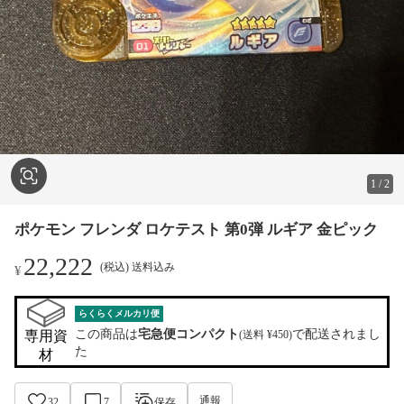
1
/
2
ポケモン フレンダ ロケテスト 第0弾 ルギア 金ピック
22,222
(税込) 送料込み
¥
らくらくメルカリ便
この商品は
宅急便コンパクト
で配送されまし
専用資
(送料 ¥450)
た
材
通報
32
7
保存